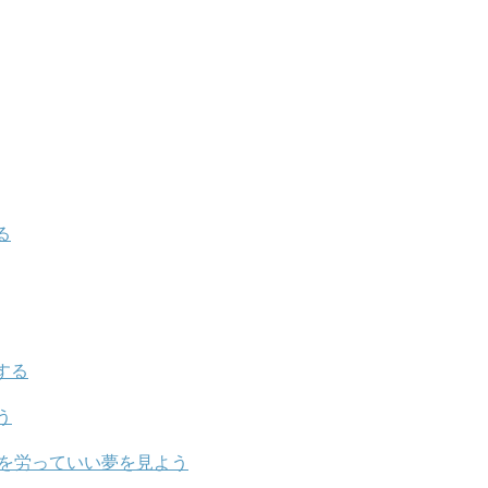
る
する
う
身を労っていい夢を見よう