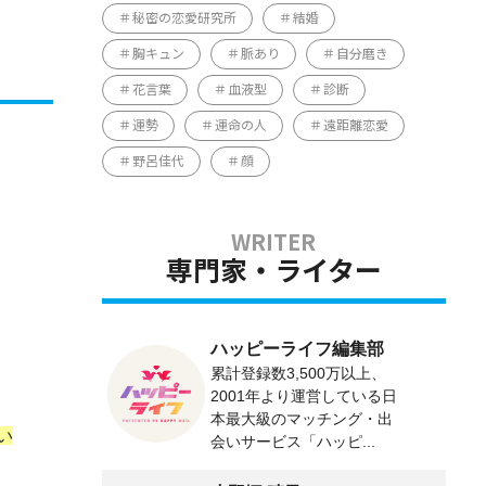
秘密の恋愛研究所
結婚
胸キュン
脈あり
自分磨き
花言葉
血液型
診断
運勢
運命の人
遠距離恋愛
野呂佳代
顔
専門家・ライター
ハッピーライフ編集部
累計登録数3,500万以上、
2001年より運営している日
本最大級のマッチング・出
い
会いサービス「ハッピ...