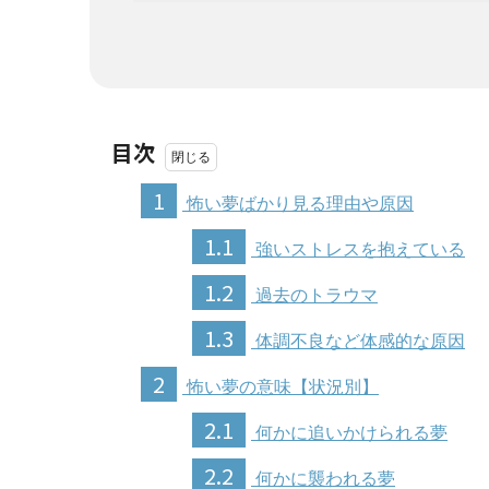
目次
1
怖い夢ばかり見る理由や原因
1.1
強いストレスを抱えている
1.2
過去のトラウマ
1.3
体調不良など体感的な原因
2
怖い夢の意味【状況別】
2.1
何かに追いかけられる夢
2.2
何かに襲われる夢