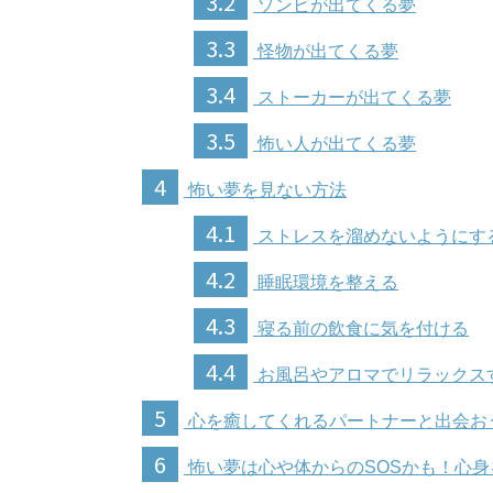
3.2
ゾンビが出てくる夢
3.3
怪物が出てくる夢
3.4
ストーカーが出てくる夢
3.5
怖い人が出てくる夢
4
怖い夢を見ない方法
4.1
ストレスを溜めないようにす
4.2
睡眠環境を整える
4.3
寝る前の飲食に気を付ける
4.4
お風呂やアロマでリラックス
5
心を癒してくれるパートナーと出会お
6
怖い夢は心や体からのSOSかも！心