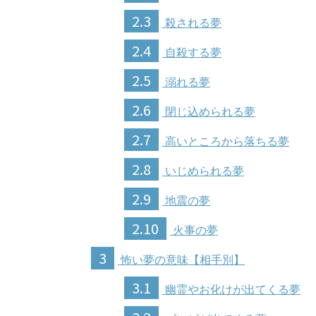
2.3
殺される夢
2.4
自殺する夢
2.5
溺れる夢
2.6
閉じ込められる夢
2.7
高いところから落ちる夢
2.8
いじめられる夢
2.9
地震の夢
2.10
火事の夢
3
怖い夢の意味【相手別】
3.1
幽霊やお化けが出てくる夢