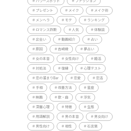
パワースポット
ファッション
プレゼント
メイク
メイク術
メンヘラ
モテ
ランキング
ロマンス詐欺
人気
体験談
出会い
動画紹介
占い
原因
吉崎綾
夢占い
女の本音
女性向け
婚活
対処法
復縁
心理テスト
恋の溜まりBar
恋愛
恋活
手相
改善方法
星座
映画
歌・曲
浮気
深層心理
特徴
生態
用語解説
男の本音
男女向け
男性向け
相性
石言葉