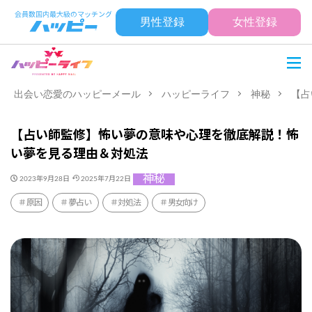
男性登録
女性登録
出会い恋愛のハッピーメール
ハッピーライフ
神秘
【占
【占い師監修】怖い夢の意味や心理を徹底解説！怖
い夢を見る理由＆対処法
神秘
2023年9月28日
2025年7月22日
原因
夢占い
対処法
男女向け