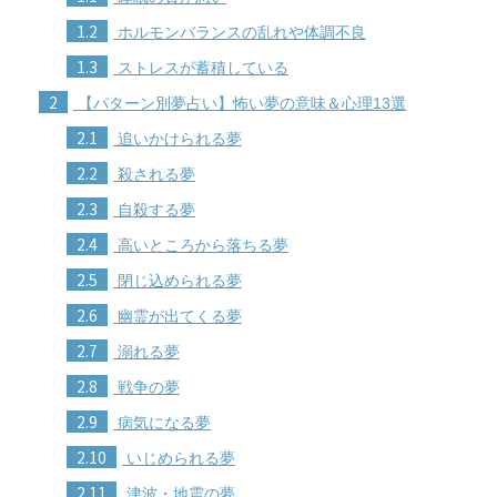
1.2
ホルモンバランスの乱れや体調不良
1.3
ストレスが蓄積している
2
【パターン別夢占い】怖い夢の意味＆心理13選
2.1
追いかけられる夢
2.2
殺される夢
2.3
自殺する夢
2.4
高いところから落ちる夢
2.5
閉じ込められる夢
2.6
幽霊が出てくる夢
2.7
溺れる夢
2.8
戦争の夢
2.9
病気になる夢
2.10
いじめられる夢
2.11
津波・地震の夢