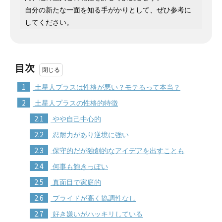
自分の新たな一面を知る手がかりとして、ぜひ参考に
してください。
目次
1
土星人プラスは性格が悪い？モテるって本当？
2
土星人プラスの性格的特徴
2.1
やや自己中心的
2.2
忍耐力があり逆境に強い
2.3
保守的だが独創的なアイデアを出すことも
2.4
何事も飽きっぽい
2.5
真面目で家庭的
2.6
プライドが高く協調性なし
2.7
好き嫌いがハッキリしている