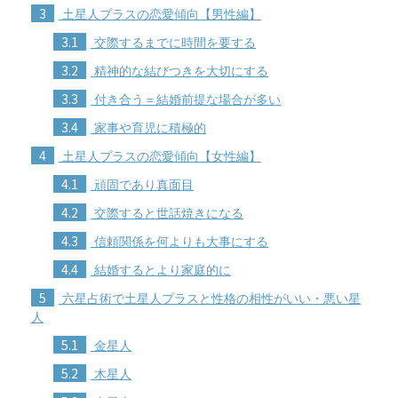
3
土星人プラスの恋愛傾向【男性編】
3.1
交際するまでに時間を要する
3.2
精神的な結びつきを大切にする
3.3
付き合う＝結婚前提な場合が多い
3.4
家事や育児に積極的
4
土星人プラスの恋愛傾向【女性編】
4.1
頑固であり真面目
4.2
交際すると世話焼きになる
4.3
信頼関係を何よりも大事にする
4.4
結婚するとより家庭的に
5
六星占術で土星人プラスと性格の相性がいい・悪い星
人
5.1
金星人
5.2
木星人