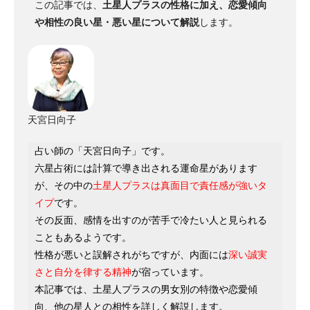
この記事では、
土星人プラスの性格に加え、恋愛傾向
や相性の良い星・悪い星について解説
します。
天宮日向子
占い師の「天宮日向子」です。
六星占術には計算で導き出される運命星があります
が、その中の
土星人プラスは真面目で責任感が強いタ
イプ
です。
その反面、感情を出すのが苦手で冷たい人と見られる
こともあるようです。
性格が悪いと誤解されがちですが、内面には
深い誠実
さと自分を律する精神
が宿っています。
本記事では、土星人プラスの男女別の特徴や恋愛傾
向、他の星人との相性を詳しく解説します。