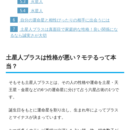
5.3
火星人
5.4
水星人
6
自分の運命星と相性ぴったりの相手に出会うには
7
土星人プラスは真面目で家庭的な性格！良い関係にな
るなら誠実さが大切
土星人プラスは性格が悪い？モテるって本
当？
そもそも土星人プラスとは、その人の性格や運命を土星・天
王星・金星などの6つの運命星に分けて占う六星占術の1つで
す。
誕生日をもとに運命星を割り出し、生まれ年によってプラス
とマイナスが決まっています。