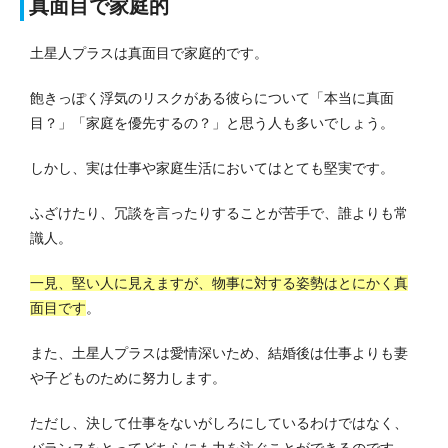
真面目で家庭的
土星人プラスは真面目で家庭的です。
飽きっぽく浮気のリスクがある彼らについて「本当に真面
目？」「家庭を優先するの？」と思う人も多いでしょう。
しかし、実は仕事や家庭生活においてはとても堅実です。
ふざけたり、冗談を言ったりすることが苦手で、誰よりも常
識人。
一見、堅い人に見えますが、物事に対する姿勢はとにかく真
面目です
。
また、土星人プラスは愛情深いため、結婚後は仕事よりも妻
や子どものために努力します。
ただし、決して仕事をないがしろにしているわけではなく、
バランスをとってどちらにも力を注ぐことができるのです。