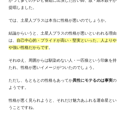
かつて多くのテレビ番組に出演した占い師、故・細木数子が
提唱しました。
では、土星人プラスは本当に性格が悪いのでしょうか。
結論からいうと、土星人プラスの性格が悪いといわれる理由
は、
自己中心的・プライドが高い・堅実といった、人よりや
や強い性格だからです
。
それゆえ、周囲からは馴染めない人・一匹狼という印象を持
たれ、性格が悪いイメージがついたのでしょう。
ただし、もともとの性格もあってか
異性にモテるのは事実
の
ようです。
性格が悪く見られようと、それだけ魅力あふれる運命星とい
うことですね。