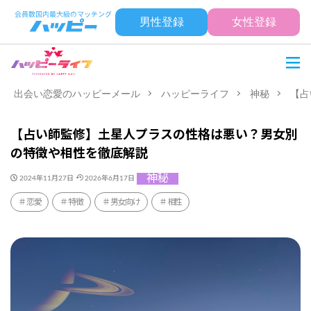
男性登録
女性登録
出会い恋愛のハッピーメール
ハッピーライフ
神秘
【占
【占い師監修】土星人プラスの性格は悪い？男女別
の特徴や相性を徹底解説
神秘
2024年11月27日
2026年6月17日
恋愛
特徴
男女向け
相性