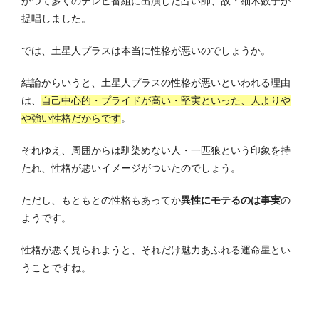
かつて多くのテレビ番組に出演した占い師、故・細木数子が
提唱しました。
では、土星人プラスは本当に性格が悪いのでしょうか。
結論からいうと、土星人プラスの性格が悪いといわれる理由
は、
自己中心的・プライドが高い・堅実といった、人よりや
や強い性格だからです
。
それゆえ、周囲からは馴染めない人・一匹狼という印象を持
たれ、性格が悪いイメージがついたのでしょう。
ただし、もともとの性格もあってか
異性にモテるのは事実
の
ようです。
性格が悪く見られようと、それだけ魅力あふれる運命星とい
うことですね。