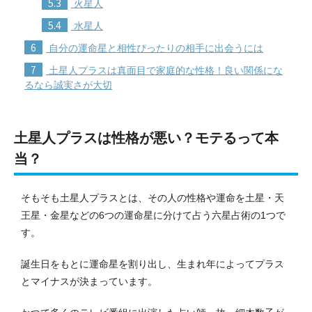
5.3
火星人
5.4
水星人
6
自分の運命星と相性ぴったりの相手に出会うには
7
土星人プラスは真面目で家庭的な性格！良い関係にな
るなら誠実さが大切
土星人プラスは性格が悪い？モテるって本
当？
そもそも土星人プラスとは、その人の性格や運命を土星・天
王星・金星などの6つの運命星に分けて占う六星占術の1つで
す。
誕生日をもとに運命星を割り出し、生まれ年によってプラス
とマイナスが決まっています。