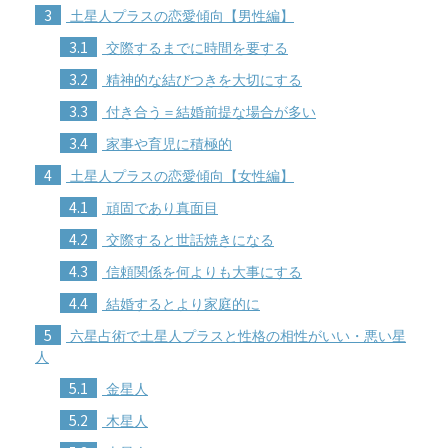
3
土星人プラスの恋愛傾向【男性編】
3.1
交際するまでに時間を要する
3.2
精神的な結びつきを大切にする
3.3
付き合う＝結婚前提な場合が多い
3.4
家事や育児に積極的
4
土星人プラスの恋愛傾向【女性編】
4.1
頑固であり真面目
4.2
交際すると世話焼きになる
4.3
信頼関係を何よりも大事にする
4.4
結婚するとより家庭的に
5
六星占術で土星人プラスと性格の相性がいい・悪い星
人
5.1
金星人
5.2
木星人