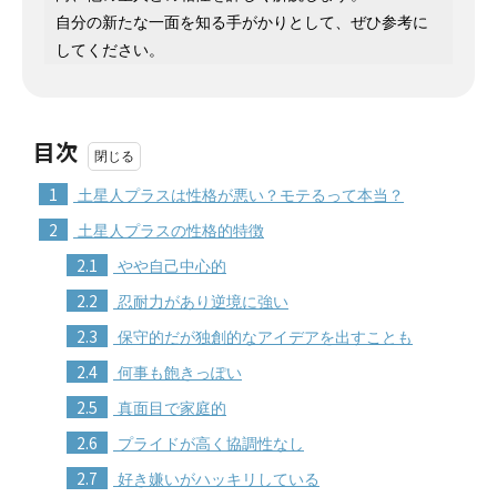
自分の新たな一面を知る手がかりとして、ぜひ参考に
してください。
目次
1
土星人プラスは性格が悪い？モテるって本当？
2
土星人プラスの性格的特徴
2.1
やや自己中心的
2.2
忍耐力があり逆境に強い
2.3
保守的だが独創的なアイデアを出すことも
2.4
何事も飽きっぽい
2.5
真面目で家庭的
2.6
プライドが高く協調性なし
2.7
好き嫌いがハッキリしている