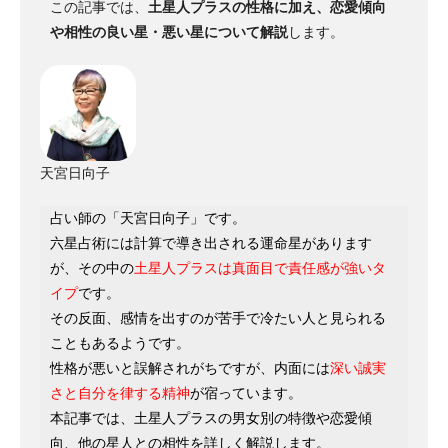
この記事では、
土星人プラスの性格に加え、恋愛傾向
や相性の良い星・悪い星について解説
します。
天宮日向子
占い師の「天宮日向子」です。
六星占術には計算で導き出される運命星があります
が、その中の
土星人プラスは真面目で責任感が強いタ
イプ
です。
その反面、感情を出すのが苦手で冷たい人と見られる
こともあるようです。
性格が悪いと誤解されがちですが、内面には
深い誠実
さと自分を律する精神
が宿っています。
本記事では、土星人プラスの男女別の特徴や恋愛傾
向、他の星人との相性を詳しく解説します。