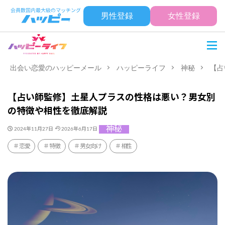
男性登録
女性登録
出会い恋愛のハッピーメール
ハッピーライフ
神秘
【占
【占い師監修】土星人プラスの性格は悪い？男女別
の特徴や相性を徹底解説
神秘
2024年11月27日
2026年6月17日
恋愛
特徴
男女向け
相性