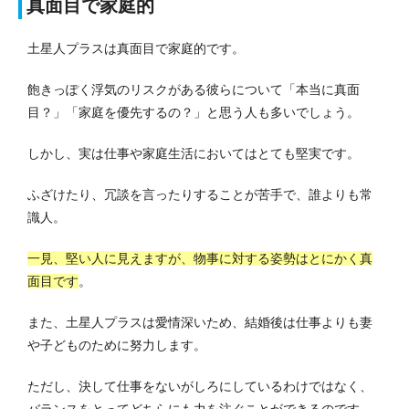
真面目で家庭的
土星人プラスは真面目で家庭的です。
飽きっぽく浮気のリスクがある彼らについて「本当に真面
目？」「家庭を優先するの？」と思う人も多いでしょう。
しかし、実は仕事や家庭生活においてはとても堅実です。
ふざけたり、冗談を言ったりすることが苦手で、誰よりも常
識人。
一見、堅い人に見えますが、物事に対する姿勢はとにかく真
面目です
。
また、土星人プラスは愛情深いため、結婚後は仕事よりも妻
や子どものために努力します。
ただし、決して仕事をないがしろにしているわけではなく、
バランスをとってどちらにも力を注ぐことができるのです。