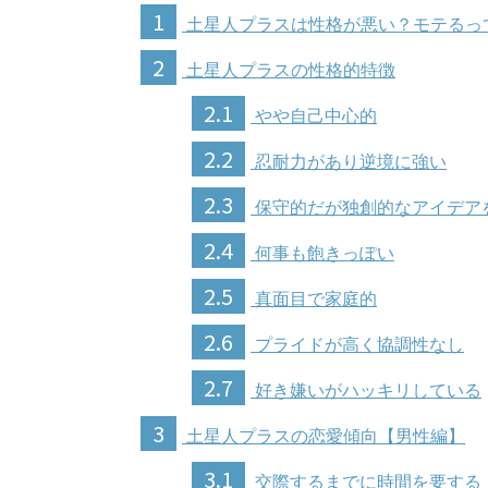
1
土星人プラスは性格が悪い？モテるっ
2
土星人プラスの性格的特徴
2.1
やや自己中心的
2.2
忍耐力があり逆境に強い
2.3
保守的だが独創的なアイデア
2.4
何事も飽きっぽい
2.5
真面目で家庭的
2.6
プライドが高く協調性なし
2.7
好き嫌いがハッキリしている
3
土星人プラスの恋愛傾向【男性編】
3.1
交際するまでに時間を要する