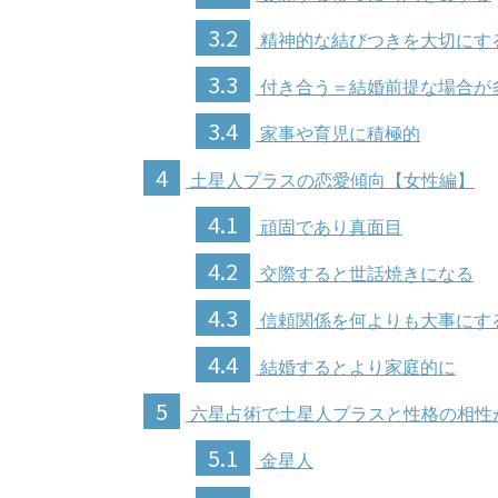
3.2
精神的な結びつきを大切にす
3.3
付き合う＝結婚前提な場合が
3.4
家事や育児に積極的
4
土星人プラスの恋愛傾向【女性編】
4.1
頑固であり真面目
4.2
交際すると世話焼きになる
4.3
信頼関係を何よりも大事にす
4.4
結婚するとより家庭的に
5
六星占術で土星人プラスと性格の相性
5.1
金星人