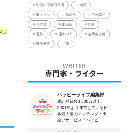
秘密の恋愛研究所
結婚
胸キュン
脈あり
自分磨き
花言葉
血液型
診断
人よ
運勢
運命の人
遠距離恋愛
野呂佳代
顔
専門家・ライター
ハッピーライフ編集部
累計登録数3,500万以上、
2001年より運営している日
本最大級のマッチング・出
会いサービス「ハッピ...