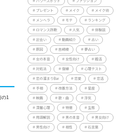
パワースポット
ファッション
プレゼント
メイク
メイク術
メンヘラ
モテ
ランキング
ロマンス詐欺
人気
体験談
出会い
動画紹介
占い
原因
吉崎綾
夢占い
女の本音
女性向け
婚活
対処法
復縁
心理テスト
恋の溜まりBar
恋愛
恋活
手相
改善方法
星座
の1
映画
歌・曲
浮気
深層心理
特徴
生態
用語解説
男の本音
男女向け
男性向け
相性
石言葉