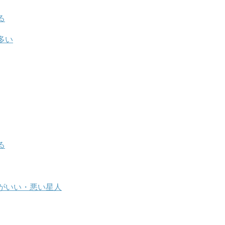
る
多い
る
がいい・悪い星人