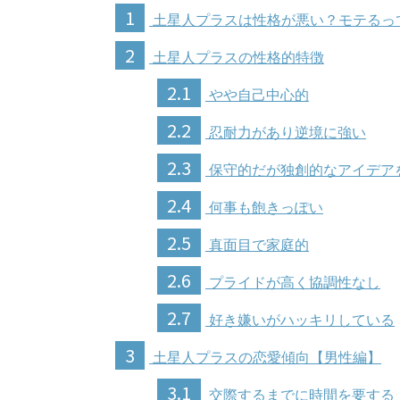
1
土星人プラスは性格が悪い？モテるっ
2
土星人プラスの性格的特徴
2.1
やや自己中心的
2.2
忍耐力があり逆境に強い
2.3
保守的だが独創的なアイデア
2.4
何事も飽きっぽい
2.5
真面目で家庭的
2.6
プライドが高く協調性なし
2.7
好き嫌いがハッキリしている
3
土星人プラスの恋愛傾向【男性編】
3.1
交際するまでに時間を要する