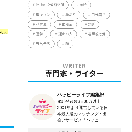
秘密の恋愛研究所
結婚
胸キュン
脈あり
自分磨き
花言葉
血液型
診断
人よ
運勢
運命の人
遠距離恋愛
野呂佳代
顔
専門家・ライター
ハッピーライフ編集部
累計登録数3,500万以上、
2001年より運営している日
本最大級のマッチング・出
会いサービス「ハッピ...