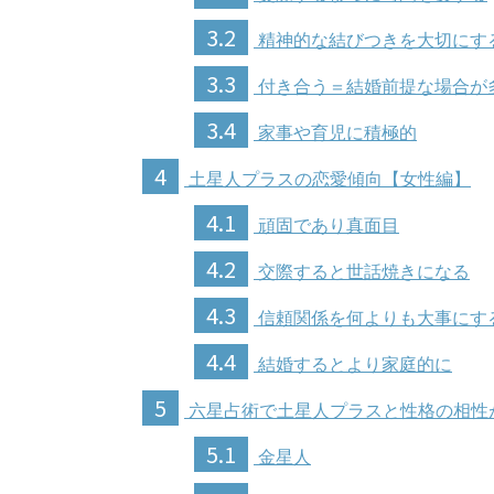
3.2
精神的な結びつきを大切にす
3.3
付き合う＝結婚前提な場合が
3.4
家事や育児に積極的
4
土星人プラスの恋愛傾向【女性編】
4.1
頑固であり真面目
4.2
交際すると世話焼きになる
4.3
信頼関係を何よりも大事にす
4.4
結婚するとより家庭的に
5
六星占術で土星人プラスと性格の相性
5.1
金星人