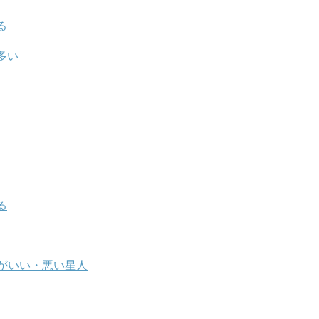
る
多い
る
がいい・悪い星人