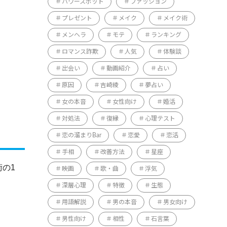
パワースポット
ファッション
プレゼント
メイク
メイク術
メンヘラ
モテ
ランキング
ロマンス詐欺
人気
体験談
出会い
動画紹介
占い
原因
吉崎綾
夢占い
女の本音
女性向け
婚活
対処法
復縁
心理テスト
恋の溜まりBar
恋愛
恋活
手相
改善方法
星座
の1
映画
歌・曲
浮気
深層心理
特徴
生態
用語解説
男の本音
男女向け
男性向け
相性
石言葉