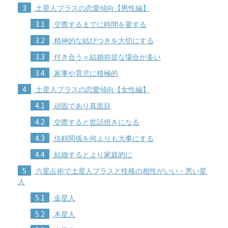
3
土星人プラスの恋愛傾向【男性編】
3.1
交際するまでに時間を要する
3.2
精神的な結びつきを大切にする
3.3
付き合う＝結婚前提な場合が多い
3.4
家事や育児に積極的
4
土星人プラスの恋愛傾向【女性編】
4.1
頑固であり真面目
4.2
交際すると世話焼きになる
4.3
信頼関係を何よりも大事にする
4.4
結婚するとより家庭的に
5
六星占術で土星人プラスと性格の相性がいい・悪い星
人
5.1
金星人
5.2
木星人