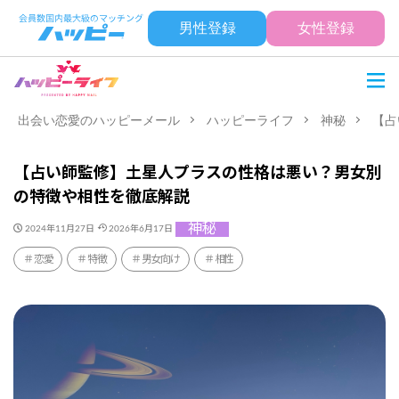
男性登録
女性登録
出会い恋愛のハッピーメール
ハッピーライフ
神秘
【占
【占い師監修】土星人プラスの性格は悪い？男女別
の特徴や相性を徹底解説
神秘
2024年11月27日
2026年6月17日
恋愛
特徴
男女向け
相性