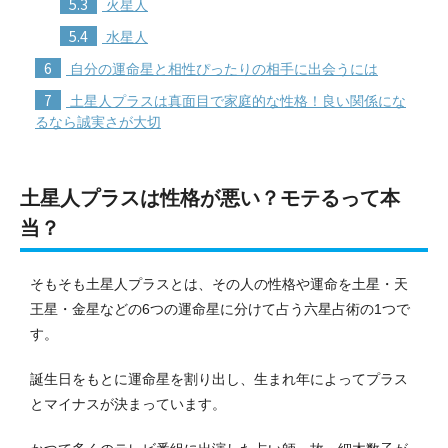
5.3
火星人
5.4
水星人
6
自分の運命星と相性ぴったりの相手に出会うには
7
土星人プラスは真面目で家庭的な性格！良い関係にな
るなら誠実さが大切
土星人プラスは性格が悪い？モテるって本
当？
そもそも土星人プラスとは、その人の性格や運命を土星・天
王星・金星などの6つの運命星に分けて占う六星占術の1つで
す。
誕生日をもとに運命星を割り出し、生まれ年によってプラス
とマイナスが決まっています。