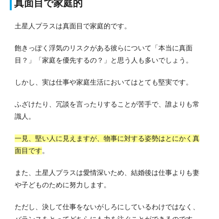
真面目で家庭的
土星人プラスは真面目で家庭的です。
飽きっぽく浮気のリスクがある彼らについて「本当に真面
目？」「家庭を優先するの？」と思う人も多いでしょう。
しかし、実は仕事や家庭生活においてはとても堅実です。
ふざけたり、冗談を言ったりすることが苦手で、誰よりも常
識人。
一見、堅い人に見えますが、物事に対する姿勢はとにかく真
面目です
。
また、土星人プラスは愛情深いため、結婚後は仕事よりも妻
や子どものために努力します。
ただし、決して仕事をないがしろにしているわけではなく、
バランスをとってどちらにも力を注ぐことができるのです。