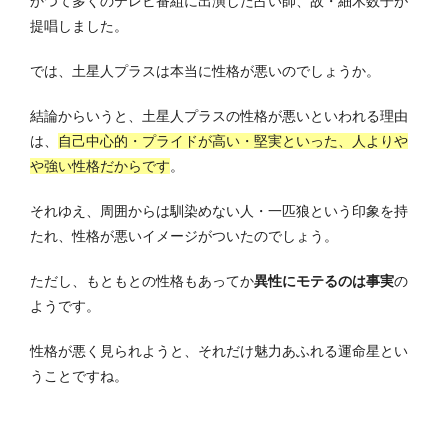
かつて多くのテレビ番組に出演した占い師、故・細木数子が
提唱しました。
では、土星人プラスは本当に性格が悪いのでしょうか。
結論からいうと、土星人プラスの性格が悪いといわれる理由
は、
自己中心的・プライドが高い・堅実といった、人よりや
や強い性格だからです
。
それゆえ、周囲からは馴染めない人・一匹狼という印象を持
たれ、性格が悪いイメージがついたのでしょう。
ただし、もともとの性格もあってか
異性にモテるのは事実
の
ようです。
性格が悪く見られようと、それだけ魅力あふれる運命星とい
うことですね。