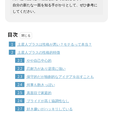
自分の新たな一面を知る手がかりとして、ぜひ参考に
してください。
目次
1
土星人プラスは性格が悪い？モテるって本当？
2
土星人プラスの性格的特徴
2.1
やや自己中心的
2.2
忍耐力があり逆境に強い
2.3
保守的だが独創的なアイデアを出すことも
2.4
何事も飽きっぽい
2.5
真面目で家庭的
2.6
プライドが高く協調性なし
2.7
好き嫌いがハッキリしている