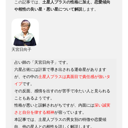
この記事では、
土星人プラスの性格に加え、恋愛傾向
や相性の良い星・悪い星について解説
します。
天宮日向子
占い師の「天宮日向子」です。
六星占術には計算で導き出される運命星があります
が、その中の
土星人プラスは真面目で責任感が強いタ
イプ
です。
その反面、感情を出すのが苦手で冷たい人と見られる
こともあるようです。
性格が悪いと誤解されがちですが、内面には
深い誠実
さと自分を律する精神
が宿っています。
本記事では、土星人プラスの男女別の特徴や恋愛傾
向、他の星人との相性を詳しく解説します。