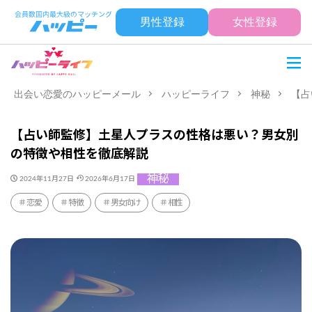
男性登録
女性登録
出会い恋愛のハッピーメール
ハッピーライフ
神秘
【占
【占い師監修】土星人プラスの性格は悪い？男女別
の特徴や相性を徹底解説
神秘
2024年11月27日
2026年6月17日
恋愛
特徴
男女向け
相性