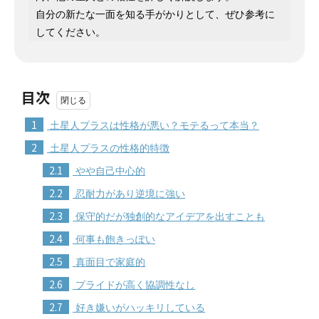
自分の新たな一面を知る手がかりとして、ぜひ参考に
してください。
目次
1
土星人プラスは性格が悪い？モテるって本当？
2
土星人プラスの性格的特徴
2.1
やや自己中心的
2.2
忍耐力があり逆境に強い
2.3
保守的だが独創的なアイデアを出すことも
2.4
何事も飽きっぽい
2.5
真面目で家庭的
2.6
プライドが高く協調性なし
2.7
好き嫌いがハッキリしている