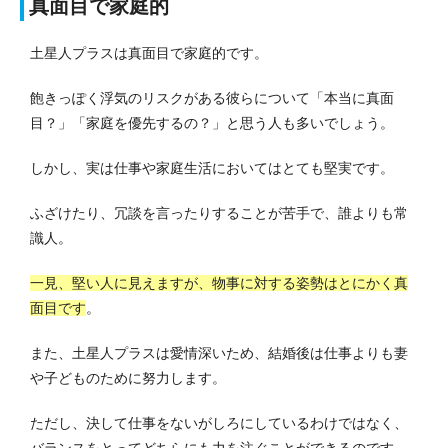
真面目で家庭的
土星人プラスは真面目で家庭的です。
飽きっぽく浮気のリスクがある彼らについて「本当に真面
目？」「家庭を優先するの？」と思う人も多いでしょう。
しかし、実は仕事や家庭生活においてはとても堅実です。
ふざけたり、冗談を言ったりすることが苦手で、誰よりも常
識人。
一見、堅い人に見えますが、物事に対する姿勢はとにかく真
面目です
。
また、土星人プラスは愛情深いため、結婚後は仕事よりも妻
や子どものために努力します。
ただし、決して仕事をないがしろにしているわけではなく、
バランスをとってどちらにも力を注ぐことができるのです。