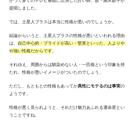
かつて多くのテレビ番組に出演した占い師、故・細木数子が
提唱しました。
では、土星人プラスは本当に性格が悪いのでしょうか。
結論からいうと、土星人プラスの性格が悪いといわれる理由
は、
自己中心的・プライドが高い・堅実といった、人よりや
や強い性格だからです
。
それゆえ、周囲からは馴染めない人・一匹狼という印象を持
たれ、性格が悪いイメージがついたのでしょう。
ただし、もともとの性格もあってか
異性にモテるのは事実
の
ようです。
性格が悪く見られようと、それだけ魅力あふれる運命星とい
うことですね。