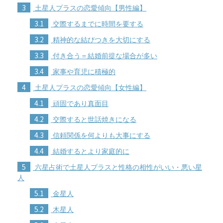
3
土星人プラスの恋愛傾向【男性編】
3.1
交際するまでに時間を要する
3.2
精神的な結びつきを大切にする
3.3
付き合う＝結婚前提な場合が多い
3.4
家事や育児に積極的
4
土星人プラスの恋愛傾向【女性編】
4.1
頑固であり真面目
4.2
交際すると世話焼きになる
4.3
信頼関係を何よりも大事にする
4.4
結婚するとより家庭的に
5
六星占術で土星人プラスと性格の相性がいい・悪い星
人
5.1
金星人
5.2
木星人