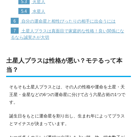
5.3
火星人
5.4
水星人
6
自分の運命星と相性ぴったりの相手に出会うには
7
土星人プラスは真面目で家庭的な性格！良い関係にな
るなら誠実さが大切
土星人プラスは性格が悪い？モテるって本
当？
そもそも土星人プラスとは、その人の性格や運命を土星・天
王星・金星などの6つの運命星に分けて占う六星占術の1つで
す。
誕生日をもとに運命星を割り出し、生まれ年によってプラス
とマイナスが決まっています。