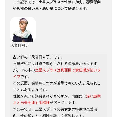
この記事では、
土星人プラスの性格に加え、恋愛傾向
や相性の良い星・悪い星について解説
します。
天宮日向子
占い師の「天宮日向子」です。
六星占術には計算で導き出される運命星があります
が、その中の
土星人プラスは真面目で責任感が強いタ
イプ
です。
その反面、感情を出すのが苦手で冷たい人と見られる
こともあるようです。
性格が悪いと誤解されがちですが、内面には
深い誠実
さと自分を律する精神
が宿っています。
本記事では、土星人プラスの男女別の特徴や恋愛傾
向、他の星人との相性を詳しく解説します。