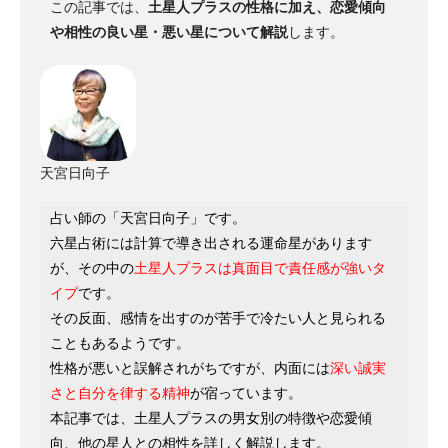
この記事では、
土星人プラスの性格に加え、恋愛傾向
や相性の良い星・悪い星について解説
します。
天宮日向子
占い師の「天宮日向子」です。
六星占術には計算で導き出される運命星があります
が、その中の
土星人プラスは真面目で責任感が強いタ
イプ
です。
その反面、感情を出すのが苦手で冷たい人と見られる
こともあるようです。
性格が悪いと誤解されがちですが、内面には
深い誠実
さと自分を律する精神
が宿っています。
本記事では、土星人プラスの男女別の特徴や恋愛傾
向、他の星人との相性を詳しく解説します。