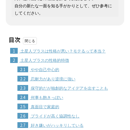
自分の新たな一面を知る手がかりとして、ぜひ参考に
してください。
目次
1
土星人プラスは性格が悪い？モテるって本当？
2
土星人プラスの性格的特徴
2.1
やや自己中心的
2.2
忍耐力があり逆境に強い
2.3
保守的だが独創的なアイデアを出すことも
2.4
何事も飽きっぽい
2.5
真面目で家庭的
2.6
プライドが高く協調性なし
2.7
好き嫌いがハッキリしている