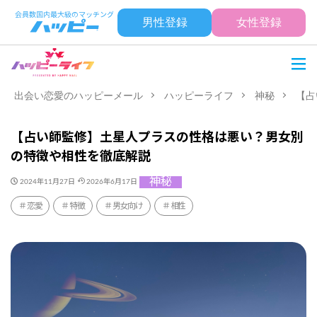
男性登録
女性登録
出会い恋愛のハッピーメール
ハッピーライフ
神秘
【占
【占い師監修】土星人プラスの性格は悪い？男女別
の特徴や相性を徹底解説
神秘
2024年11月27日
2026年6月17日
恋愛
特徴
男女向け
相性