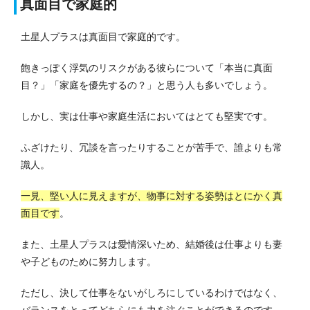
真面目で家庭的
土星人プラスは真面目で家庭的です。
飽きっぽく浮気のリスクがある彼らについて「本当に真面
目？」「家庭を優先するの？」と思う人も多いでしょう。
しかし、実は仕事や家庭生活においてはとても堅実です。
ふざけたり、冗談を言ったりすることが苦手で、誰よりも常
識人。
一見、堅い人に見えますが、物事に対する姿勢はとにかく真
面目です
。
また、土星人プラスは愛情深いため、結婚後は仕事よりも妻
や子どものために努力します。
ただし、決して仕事をないがしろにしているわけではなく、
バランスをとってどちらにも力を注ぐことができるのです。