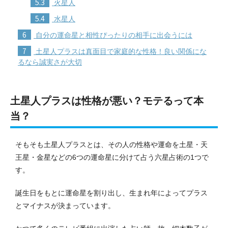
5.3
火星人
5.4
水星人
6
自分の運命星と相性ぴったりの相手に出会うには
7
土星人プラスは真面目で家庭的な性格！良い関係にな
るなら誠実さが大切
土星人プラスは性格が悪い？モテるって本
当？
そもそも土星人プラスとは、その人の性格や運命を土星・天
王星・金星などの6つの運命星に分けて占う六星占術の1つで
す。
誕生日をもとに運命星を割り出し、生まれ年によってプラス
とマイナスが決まっています。