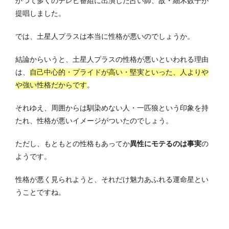
かつて多くのテレビ番組に出演した占い師、故・細木数子が
提唱しました。
では、土星人プラスは本当に性格が悪いのでしょうか。
結論からいうと、土星人プラスの性格が悪いといわれる理由
は、
自己中心的・プライドが高い・堅実といった、人よりや
や強い性格だからです
。
それゆえ、周囲からは馴染めない人・一匹狼という印象を持
たれ、性格が悪いイメージがついたのでしょう。
ただし、もともとの性格もあってか
異性にモテるのは事実
の
ようです。
性格が悪く見られようと、それだけ魅力あふれる運命星とい
うことですね。