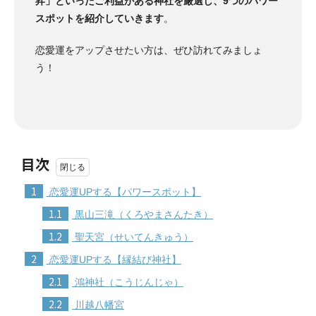
昇」といったご利益がある神社を厳選し、9つのパワー
スポットを紹介していきます
。
恋愛運をアップさせたい方は、ぜひ訪れてみましょ
う！
目次
1
恋愛運UPする【パワースポット】
1.1
黒山三滝（くろやまさんたき）
1.2
聖天宮（せいてんきゅう）
2
恋愛運UPする【縁結び神社】
2.1
鴻神社（こうじんじゃ）
2.2
川越八幡宮