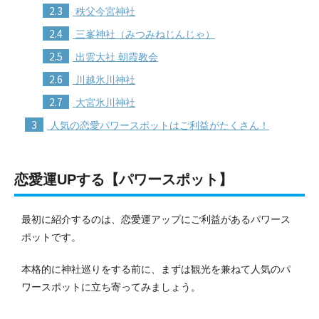
2.3
秩父今宮神社
2.4
三峯神社（みつみねじんじゃ）
2.5
出雲大社 朝霞教会
2.6
川越氷川神社
2.7
大宮氷川神社
3
人気の恋愛パワースポットはご利益がたくさん！
恋愛運UPする【パワースポット】
最初に紹介するのは、恋愛運アップにご利益があるパワース
ポットです。
本格的に神社巡りをする前に、まずは観光を兼ねて人気のパ
ワースポットに立ち寄ってみましょう。