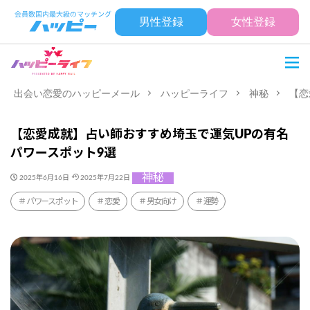
男性登録
女性登録
出会い恋愛のハッピーメール
ハッピーライフ
神秘
【恋
【恋愛成就】占い師おすすめ埼玉で運気UPの有名
パワースポット9選
神秘
2025年6月16日
2025年7月22日
パワースポット
恋愛
男女向け
運勢