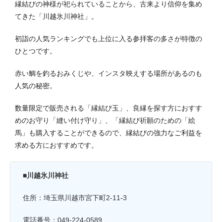
縁結びの神様が祀られていることから、古来より信仰を集め
てきた「川越氷川神社」。
初詣の人気ランキングでも上位に入る参拝客の多さが特徴の
ひとつです。
赤い鯛を釣るおみくじや、インスタ映えする場所があるのも
人気の秘密。
数量限定で販売される「縁結び玉」、良縁を探す方におすす
めのお守り「縫い付け守り」、「縁結び祈願のための「絵
馬」も購入することができるので、縁結びの強力なご利益を
求める方におすすめです。
■川越氷川神社
住所：埼玉県川越市宮下町2-11-3
電話番号：049-224-0589