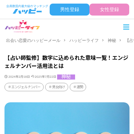
男性登録
女性登録
出会い恋愛のハッピーメール
ハッピーライフ
神秘
【占
【占い師監修】数字に込められた意味一覧！エンジ
ェルナンバー活用法とは
神秘
2024年2月18日
2025年7月22日
エンジェルナンバー
男女向け
運勢