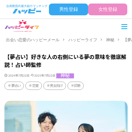
男性登録
女性登録
出会い恋愛のハッピーメール
ハッピーライフ
神秘
【夢
【夢占い】好きな人の右側にいる夢の意味を徹底解
説！占い師監修
神秘
2024年7月22日
2025年7月22日
夢占い
恋愛
男女向け
診断