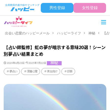
男性登録
女性登録
出会い恋愛のハッピーメール
ハッピーライフ
神秘
【占
【占い師監修】虹の夢が暗示する意味20選！シーン
別夢占い結果まとめ
神秘
2024年6月23日
2025年7月22日
夢占い
深層心理
男女向け
診断