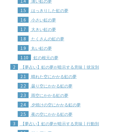
1.4
薄い虹の夢
1.5
はっきりした虹の夢
1.6
小さい虹の夢
1.7
大きい虹の夢
1.8
たくさんの虹の夢
1.9
丸い虹の夢
1.10
虹の根元の夢
2
【夢占い】虹の夢が暗示する意味丨状況別
2.1
晴れた空にかかる虹の夢
2.2
曇り空にかかる虹の夢
2.3
雨空にかかる虹の夢
2.4
夕焼けの空にかかる虹の夢
2.5
夜の空にかかる虹の夢
3
【夢占い】虹の夢が暗示する意味丨行動別