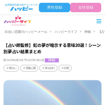
男性登録
女性登録
出会い恋愛のハッピーメール
ハッピーライフ
神秘
【占
【占い師監修】虹の夢が暗示する意味20選！シーン
別夢占い結果まとめ
神秘
2024年6月23日
2025年7月22日
夢占い
深層心理
男女向け
診断