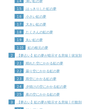
1.4
薄い虹の夢
1.5
はっきりした虹の夢
1.6
小さい虹の夢
1.7
大きい虹の夢
1.8
たくさんの虹の夢
1.9
丸い虹の夢
1.10
虹の根元の夢
2
【夢占い】虹の夢が暗示する意味丨状況別
2.1
晴れた空にかかる虹の夢
2.2
曇り空にかかる虹の夢
2.3
雨空にかかる虹の夢
2.4
夕焼けの空にかかる虹の夢
2.5
夜の空にかかる虹の夢
3
【夢占い】虹の夢が暗示する意味丨行動別