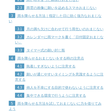
2.3
雨雲の画像に願いを込めるスマホおまじない
3
雨を降らせる方法｜指定した日に効く強力なおまじな
い
3.1
月の満ち欠けに合わせて行う雨乞いのおまじない
3.2
カレンダーに雨マークを書く「日付固定おまじな
い」
3.3
タイマー式の願い封じ瓶
4
雨を降らせるおまじないをする時の注意点
4.1
執着しすぎないように注意する
4.2
願いが通じやすいタイミングを意識するように注
意する
4.3
他人を不幸にする目的で使わないように注意する
4.4
集中できる環境で行うように注意する
5
雨を降らせる方法を試しておまじないに力を借りてみ
よう