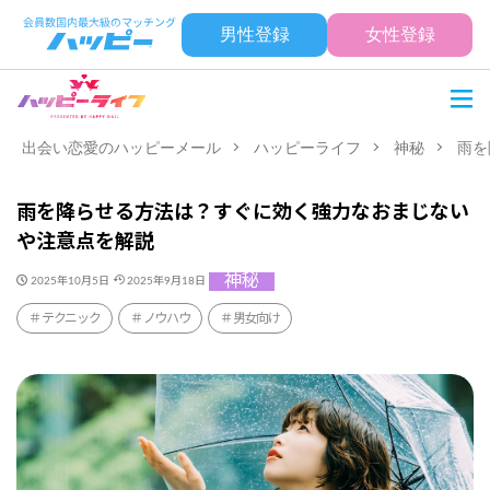
男性登録
女性登録
出会い恋愛のハッピーメール
ハッピーライフ
神秘
雨を
雨を降らせる方法は？すぐに効く強力なおまじない
や注意点を解説
神秘
2025年10月5日
2025年9月18日
テクニック
ノウハウ
男女向け