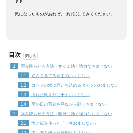
ます
。
気になったものがあれば、ぜひ試してみてください。
目次
1
雨を降らせる方法｜すぐに効く強力なおまじない
1.1
逆さてるてる坊主のおまじない
1.2
コップの水に願いを込めるタイプのおまじない
1.3
濡れた靴を外に干すおまじない
1.4
雨の日の写真を見ながら願うおまじない
2
雨を降らせる方法｜明日に効く強力なおまじない
2.1
塩と紙を使った「一晩おまじない」
2.2
黒い布を使った願掛けおまじない