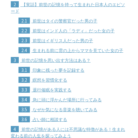
2
【実話】前世の記憶を持って生まれた日本人のエピソ
ード
2.1
前世はタイの警察官だった男の子
2.2
前世はインド人の「ラディ」だった女の子
2.3
前世はイギリス人だった男の子
2.4
生まれる前に雲の上からママを見ていた女の子
3
前世の記憶を思い出す方法はある？
3.1
印象に残った夢を記録する
3.2
瞑想を習慣化する
3.3
退行催眠を実践する
3.4
急に頭に浮かんだ場所に行ってみる
3.5
なぜか気になる音楽を聴いてみる
3.6
占い師に相談する
4
前世の記憶がある人には不思議な特徴がある！生まれ
変わる前の人生を探ってみよう