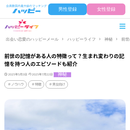
男性登録
女性登録
出会い恋愛のハッピーメール
ハッピーライフ
神秘
前世
前世の記憶がある人の特徴って？生まれ変わりの記
憶を持つ人のエピソードも紹介
神秘
2025年5月3日
2025年7月22日
ノウハウ
特徴
男女向け