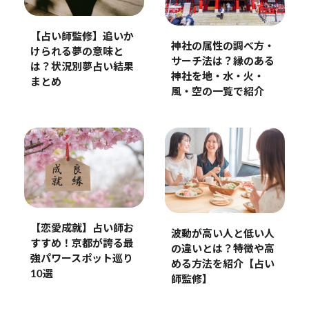
【占い師監修】追いか
神社の属性の調べ方・
けられる夢の意味と
サーチ法は？縁のある
は？状況別夢占い結果
神社を地・水・火・
まとめ
風・空の一覧で紹介
【恋愛成就】占い師お
波動が高い人と低い人
すすめ！京都が誇る最
の違いとは？特徴や高
強パワースポット巡り
める方法を紹介【占い
10選
師監修】