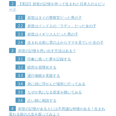
2
【実話】前世の記憶を持って生まれた日本人のエピソ
ード
2.1
前世はタイの警察官だった男の子
2.2
前世はインド人の「ラディ」だった女の子
2.3
前世はイギリス人だった男の子
2.4
生まれる前に雲の上からママを見ていた女の子
3
前世の記憶を思い出す方法はある？
3.1
印象に残った夢を記録する
3.2
瞑想を習慣化する
3.3
退行催眠を実践する
3.4
急に頭に浮かんだ場所に行ってみる
3.5
なぜか気になる音楽を聴いてみる
3.6
占い師に相談する
4
前世の記憶がある人には不思議な特徴がある！生まれ
変わる前の人生を探ってみよう