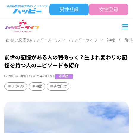
男性登録
女性登録
出会い恋愛のハッピーメール
ハッピーライフ
神秘
前世
前世の記憶がある人の特徴って？生まれ変わりの記
憶を持つ人のエピソードも紹介
神秘
2025年5月3日
2025年7月22日
ノウハウ
特徴
男女向け