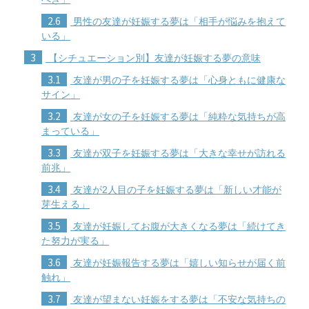
2.6
男性の友達が妊娠する夢は「相手が悩みを抱えて
いる」
3
【シチュエーション別】友達が妊娠する夢の意味
3.1
友達が男の子を妊娠する夢は「心身ともに健康な
サイン」
3.2
友達が女の子を妊娠する夢は「純粋な気持ちが高
まっている」
3.3
友達が双子を妊娠する夢は「大きな幸せが訪れる
前兆」
3.4
友達が2人目の子を妊娠する夢は「新しい才能が
芽生える」
3.5
友達が妊娠してお腹が大きくなる夢は「続けてき
た努力が実る」
3.6
友達が妊娠報告する夢は「嬉しい知らせが届く前
触れ」
3.7
友達が望まない妊娠をする夢は「不安な気持ちの