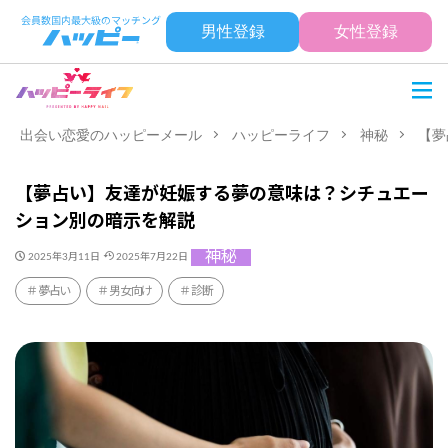
男性登録
女性登録
出会い恋愛のハッピーメール
ハッピーライフ
神秘
【夢
【夢占い】友達が妊娠する夢の意味は？シチュエー
ション別の暗示を解説
神秘
2025年3月11日
2025年7月22日
夢占い
男女向け
診断