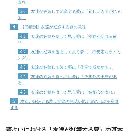
表れ」
3.8
友達が妊娠して流産する夢は「新しい人生が始ま
る」
4
【感情別】友達が妊娠する夢の意味
4.1
友達の妊娠を嬉しく思う夢は「幸運が訪れる前
兆」
4.2
友達の妊娠を羨ましく思う夢は「不安定なタイミ
ング」
4.3
友達が妊娠して泣く夢は「仕事で成功する」
4.4
友達の妊娠を喜べない夢は「予想外の出費があ
る」
4.5
友達の妊娠を悔しく思う夢は「嫉妬心の表れ」
5
友達が妊娠する夢は才能の開花や協力者の出現を意味
する
夢占いにおける「友達が妊娠する夢」の基本