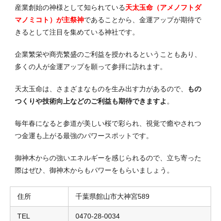
産業創始の神様として知られている
天太玉命（アメノフトダ
マノミコト）が主祭神
であることから、金運アップが期待で
きるとして注目を集めている神社です。
企業繁栄や商売繁盛のご利益を授かれるということもあり、
多くの人が金運アップを願って参拝に訪れます。
天太玉命は、さまざまなものを生み出す力があるので、
もの
つくりや技術向上などのご利益も期待できますよ
。
毎年春になると参道が美しい桜で彩られ、視覚で癒やされつ
つ金運も上がる最強のパワースポットです。
御神木からの強いエネルギーを感じられるので、立ち寄った
際はぜひ、御神木からもパワーをもらいましょう。
住所
千葉県館山市大神宮589
TEL
0470-28-0034