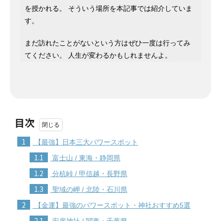
を授かれる。 そういう場所を本記事では紹介していま
す。
まだ訪れたことがないという方はぜひ一度は行ってみ
てください。 人生が変わるかもしれませんよ。
目次
1
【最強】日本三大パワースポット
1.1
富士山 / 東海・静岡県
1.2
分杭峠 / 甲信越・長野県
1.3
聖域の岬 / 北陸・石川県
2
【金運】最強のパワースポット・神社おすすめ5選
2.1
安房神社 / 関東・千葉県