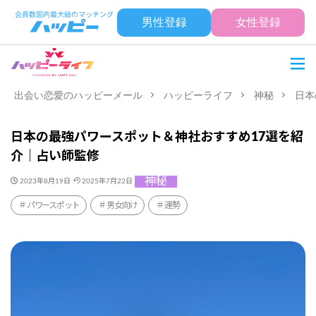
男性登録
女性登録
出会い恋愛のハッピーメール
ハッピーライフ
神秘
日本
日本の最強パワースポット＆神社おすすめ17選を紹
介｜占い師監修
神秘
2023年8月19日
2025年7月22日
パワースポット
男女向け
運勢