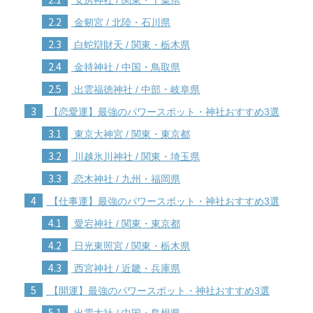
2.2
金剱宮 / 北陸・石川県
2.3
白蛇辯財天 / 関東・栃木県
2.4
金持神社 / 中国・鳥取県
2.5
出雲福徳神社 / 中部・岐阜県
3
【恋愛運】最強のパワースポット・神社おすすめ3選
3.1
東京大神宮 / 関東・東京都
3.2
川越氷川神社 / 関東・埼玉県
3.3
恋木神社 / 九州・福岡県
4
【仕事運】最強のパワースポット・神社おすすめ3選
4.1
愛宕神社 / 関東・東京都
4.2
日光東照宮 / 関東・栃木県
4.3
西宮神社 / 近畿・兵庫県
5
【開運】最強のパワースポット・神社おすすめ3選
5.1
出雲大社 / 中国・島根県