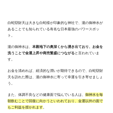
白蛇辯財天は大きな白蛇様が印象的な神社で、
瀧の御神水が
あることでも知られている有名な日本最強のパワースポッ
ト。
瀧の御神水は、
本殿地下の奥深くから湧き出ており、お金を
洗うことで金運上昇や商売繁盛につながる
と言われていま
す。
お金を清めれば、経済的な潤いが期待できるので、
白蛇辯財
天を訪れ
た際は、瀧の御神水に寄って幸運を引き寄せましょ
う。
また、体調不良などの健康面で悩んでいる人は、
御神水を毎
朝飲むことで回復に向かうといわれており、金運以外の面で
もご利益を授かれます
。