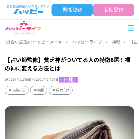
男性登録
女性登録
出会い恋愛のハッピーメール
ハッピーライフ
神秘
【占
【占い師監修】貧乏神がついてる人の特徴8選！福
の神に変える方法とは
神秘
2024年11月8日
2026年2月24日
改善方法
特徴
男女向け