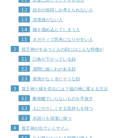
1.2
自分の損得しか考えられない人
1.3
清潔感がない人
1.4
物を溜め込んでしまう人
1.5
ネガティブ思考になりやすい人
2
貧乏神がすみつく人の顔にはこんな特徴が
2.1
口角が下がっている顔
2.2
眉間に縦じわがある顔
2.3
表情がなく冷たそうな顔
3
貧乏神と縁を切るには？福の神に変える方法
3.1
断捨離でいらないものを手放す
3.2
人にやさしくする気持ちを持つ
3.3
水回りを清潔に保つ
4
貧乏神が出ていくサイン
4.1
心が穏やかになる時間が増える