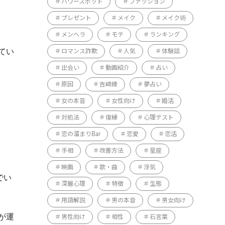
パワースポット
ファッション
プレゼント
メイク
メイク術
メンヘラ
モテ
ランキング
てい
ロマンス詐欺
人気
体験談
出会い
動画紹介
占い
原因
吉崎綾
夢占い
女の本音
女性向け
婚活
対処法
復縁
心理テスト
恋の溜まりBar
恋愛
恋活
手相
改善方法
星座
映画
歌・曲
浮気
でい
深層心理
特徴
生態
用語解説
男の本音
男女向け
が運
男性向け
相性
石言葉