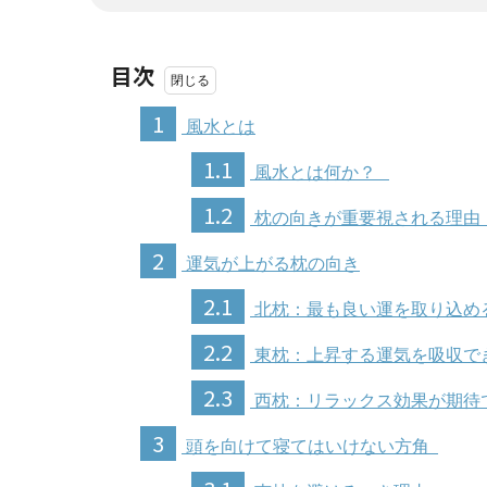
目次
1
風水とは
1.1
風水とは何か？
1.2
枕の向きが重要視される理
2
運気が上がる枕の向き
2.1
北枕：最も良い運を取り込め
2.2
東枕：上昇する運気を吸収で
2.3
西枕：リラックス効果が期待
3
頭を向けて寝てはいけない方角