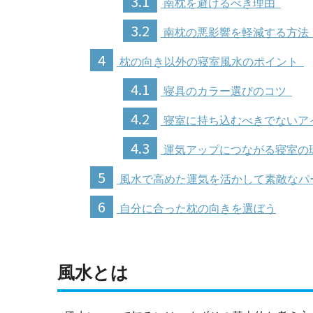
3.1
南枕を避けるべき理由
3.2
南枕の悪影響を軽減する方
4
枕の向き以外の寝室風水のポイント
4.1
寝具のカラー選びのコツ
4.2
寝室に持ち込むべきでないア
4.3
運気アップにつながる寝室の
5
風水で高めた運気を活かして素敵なパ
6
自分に合った枕の向きを選ぼう
風水とは