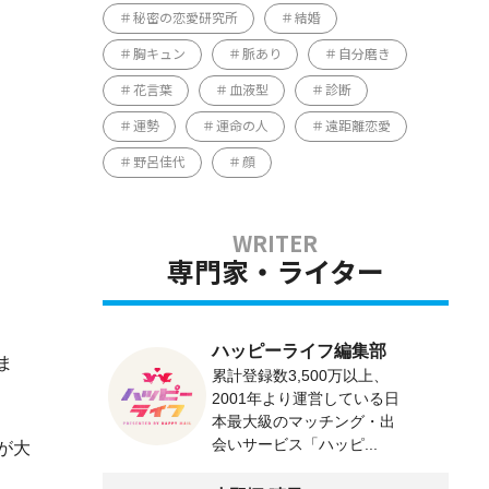
秘密の恋愛研究所
結婚
胸キュン
脈あり
自分磨き
花言葉
血液型
診断
運勢
運命の人
遠距離恋愛
野呂佳代
顔
専門家・ライター
ハッピーライフ編集部
ま
累計登録数3,500万以上、
2001年より運営している日
本最大級のマッチング・出
会いサービス「ハッピ...
が大