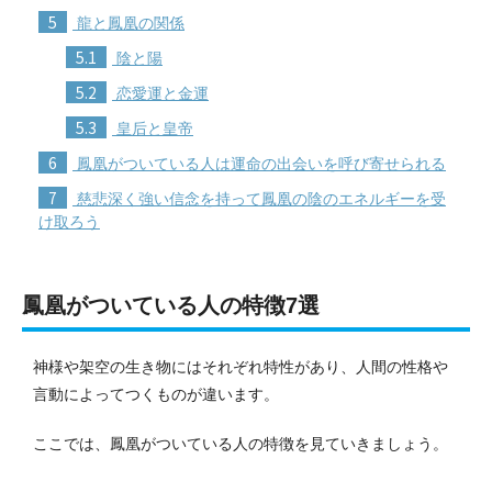
5
龍と鳳凰の関係
5.1
陰と陽
5.2
恋愛運と金運
5.3
皇后と皇帝
6
鳳凰がついている人は運命の出会いを呼び寄せられる
7
慈悲深く強い信念を持って鳳凰の陰のエネルギーを受
け取ろう
鳳凰がついている人の特徴7選
神様や架空の生き物にはそれぞれ特性があり、人間の性格や
言動によってつくものが違います。
ここでは、鳳凰がついている人の特徴を見ていきましょう。