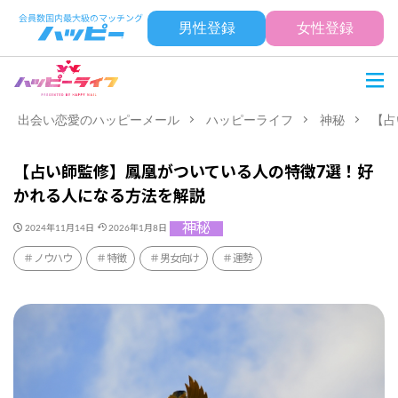
男性登録
女性登録
出会い恋愛のハッピーメール
ハッピーライフ
神秘
【占
【占い師監修】鳳凰がついている人の特徴7選！好
かれる人になる方法を解説
神秘
2024年11月14日
2026年1月8日
ノウハウ
特徴
男女向け
運勢