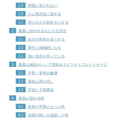
1.5
周囲に流されない
1.6
人に慈悲深く接する
1.7
周りの人を前向きにする
2
鳳凰に好かれる人になる方法
2.1
自分の使命を全うする
2.2
善行に積極的になる
2.3
強い信念を持っている
3
鳳凰は縁起がいい？意味＆スピリチュアルメッセージ
3.1
平和・安寧の象徴
3.2
運気上昇の兆し
3.3
平穏と子孫繁栄
4
鳳凰が現れる時
4.1
世界が平和になった時
4.2
目標や願いを成就した時