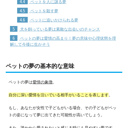
4.4
ペットを人に譲る夢
4.5
ペットを殺す夢
4.6
ペットに追いかけられる夢
5
犬を飼っている夢は素敵な出会いのチャンス
6
ペットの夢は愛情の高まり！夢の意味や心理状態を理
解して今後に生かそう
ペットの夢の基本的な意味
ペットの夢は
愛情の象徴
。
自分に深い愛情を注いでいる相手がいることを表します
。
もし、あなたが女性で子どもがいる場合、その子どもがペッ
トの姿になって夢に出てきた可能性が高いでしょう。
また、誰かから愛されたいと感じる時にも見やすい夢です。