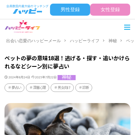
男性登録
女性登録
出会い恋愛のハッピーメール
ハッピーライフ
神秘
ペッ
ペットの夢の意味18選！逃げる・探す・追いかけら
れるなどシーン別に夢占い
神秘
2024年8月24日
2025年7月22日
夢占い
深層心理
男女向け
診断