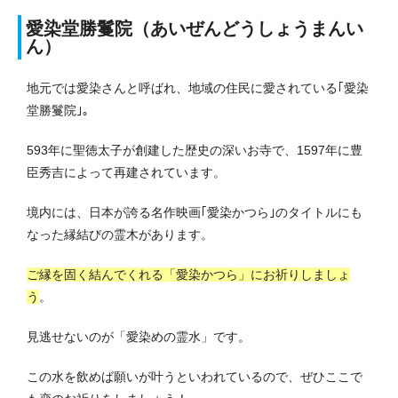
愛染堂勝鬘院（あいぜんどうしょうまんい
ん）
地元では愛染さんと呼ばれ、地域の住民に愛されている｢愛染
堂勝鬘院｣。
593年に聖徳太子が創建した歴史の深いお寺で、1597年に豊
臣秀吉によって再建されています。
境内には、日本が誇る名作映画｢愛染かつら｣のタイトルにも
なった縁結びの霊木があります。
ご縁を固く結んでくれる「愛染かつら」にお祈りしましょ
う
。
見逃せないのが「愛染めの霊水」です。
この水を飲めば願いが叶うといわれているので、ぜひここで