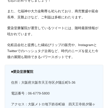
も恋のお祈りをしましょう！
また、七福神や大力金剛尊も祀られており、商売繁盛や延命
長寿、災難よけなど、ご利益は多岐にわたります。
愛染堂勝鬘院が運営しているツイートには、随時最新情報が
呟かれています。
化粧品会社と提携した縁結びリップの販売や、Instagramと
Twitterでのハッシュタグ企画など、時代のニーズを捉えた今
後の展開も期待できるパワースポットです。
■愛染堂勝鬘院
住所：大阪府大阪市天王寺区夕陽丘町5-36
電話番号：06-6779-5800
アクセス：大阪メトロ地下鉄谷町線 四天王寺前夕陽ヶ