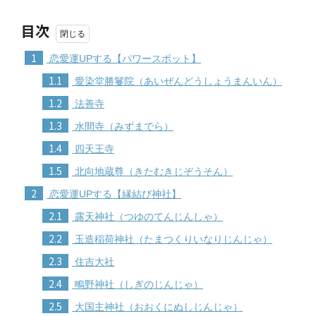
目次
1
恋愛運UPする【パワースポット】
1.1
愛染堂勝鬘院（あいぜんどうしょうまんいん）
1.2
法善寺
1.3
水間寺（みずまでら）
1.4
四天王寺
1.5
北向地蔵尊（きたむきじぞうそん）
2
恋愛運UPする【縁結び神社】
2.1
露天神社（つゆのてんじんしゃ）
2.2
玉造稲荷神社（たまつくりいなりじんじゃ）
2.3
住吉大社
2.4
鴫野神社（しぎのじんじゃ）
2.5
大国主神社（おおくにぬしじんじゃ）