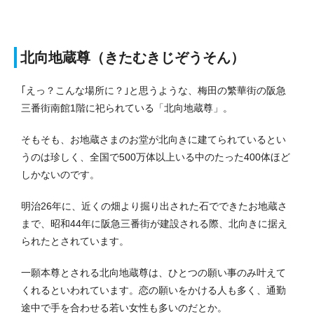
北向地蔵尊（きたむきじぞうそん）
｢えっ？こんな場所に？｣と思うような、梅田の繁華街の阪急
三番街南館1階に祀られている「北向地蔵尊」。
そもそも、お地蔵さまのお堂が北向きに建てられているとい
うのは珍しく、全国で500万体以上いる中のたった400体ほど
しかないのです。
明治26年に、近くの畑より掘り出された石でできたお地蔵さ
まで、昭和44年に阪急三番街が建設される際、北向きに据え
られたとされています。
一願本尊とされる北向地蔵尊は、ひとつの願い事のみ叶えて
くれるといわれています。恋の願いをかける人も多く、通勤
途中で手を合わせる若い女性も多いのだとか。