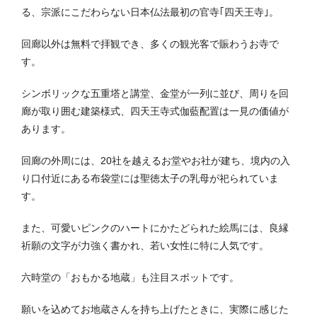
る、宗派にこだわらない日本仏法最初の官寺｢四天王寺｣。
回廊以外は無料で拝観でき、多くの観光客で賑わうお寺で
す。
シンボリックな五重塔と講堂、金堂が一列に並び、周りを回
廊が取り囲む建築様式、四天王寺式伽藍配置は一見の価値が
あります。
回廊の外周には、20社を越えるお堂やお社が建ち、境内の入
り口付近にある布袋堂には聖徳太子の乳母が祀られていま
す。
また、可愛いピンクのハートにかたどられた絵馬には、良縁
祈願の文字が力強く書かれ、若い女性に特に人気です。
六時堂の「おもかる地蔵」も注目スポットです。
願いを込めてお地蔵さんを持ち上げたときに、実際に感じた