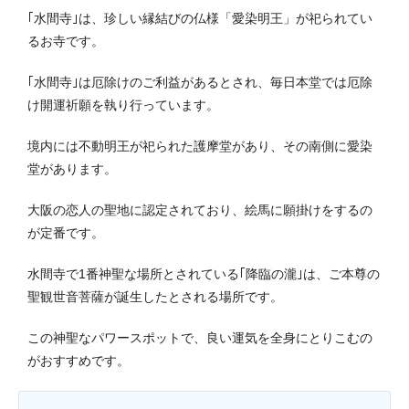
｢水間寺｣は、珍しい縁結びの仏様「愛染明王」が祀られてい
るお寺です。
｢水間寺｣は厄除けのご利益があるとされ、毎日本堂では厄除
け開運祈願を執り行っています。
境内には不動明王が祀られた護摩堂があり、その南側に愛染
堂があります。
大阪の恋人の聖地に認定されており、絵馬に願掛けをするの
が定番です。
水間寺で1番神聖な場所とされている｢降臨の瀧｣は、ご本尊の
聖観世音菩薩が誕生したとされる場所です。
この神聖なパワースポットで、良い運気を全身にとりこむの
がおすすめです。