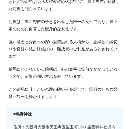
と)･大宮売神(おおみやのめのかみ)の他に、豊臣秀吉が寵愛し
た淀殿も祀られています。
淀殿は、豊臣秀吉の子息を出産した唯一の女性であり、豊臣
家のために自害した献身的な女性です。
強い意志と秀吉への深い愛情溢れる人柄から、悪縁との縁切
りや良縁を結ぶ縁結びの一願成就のご利益があるとされてい
ます。
絵馬にかかれている絵柄は、心の文字に錠前がかかっている
もので、淀殿の強い意志を表しています。
この絵馬に叶えたい恋愛の願い事を記して、淀殿のたちの恋
愛パワーを授かりましょう。
■鴫野神社
住所：大阪府大阪市天王寺区生玉町13-9 生國魂神社境内