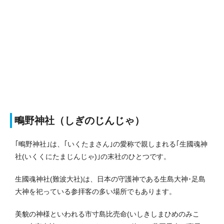
鴫野神社（しぎのじんじゃ）
｢鴫野神社｣は、｢いくたまさん｣の愛称で親しまれる｢生國魂神
社(いくくにたまじんじゃ)｣の末社のひとつです。
生國魂神社(難波大社)は、日本の守護神である生島大神･足島
大神を祀っている参拝客の多い場所でもあります。
美貌の神様といわれる市寸島比売命(いしきしまひめのみこ