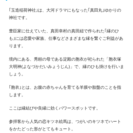
｢玉造稲荷神社｣は、大河ドラマにもなった｢真田丸｣ゆかりの
神社です。
豊臣家に仕えていた、真田幸村の真田紐で作られた｢縁のひ
も｣には恋愛や家族、仕事などさまざまな縁を繋ぐご利益があ
ります。
境内にある、秀頼の母である淀殿の胞衣が祀られた「胞衣塚
大明神(よなづかだいみょうじん)」で、縁のひも掛けを行いま
しょう。
｢胞衣｣とは、お腹の赤ちゃんを育てる羊膜や胎盤のことを指
します。
ここは縁結びや良縁に効くパワースポットです。
参拝客から人気の恋キツネ絵馬は、つがいのキツネでハート
をかたどった形がとてもキュート。