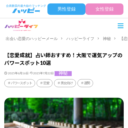
男性登録
女性登録
出会い恋愛のハッピーメール
ハッピーライフ
神秘
【恋
【恋愛成就】占い師おすすめ！大阪で運気アップの
パワースポット10選
神秘
2025年6月16日
2025年7月22日
パワースポット
恋愛
男女向け
運勢