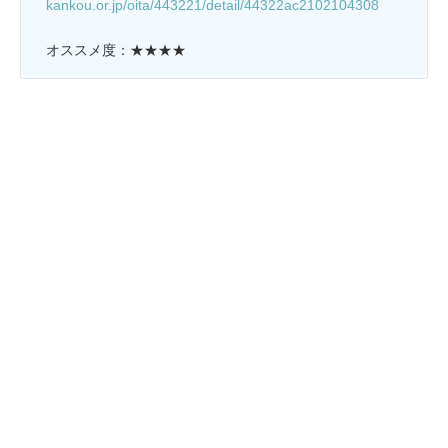
kankou.or.jp/oita/443221/detail/44322ac2102104308
オススメ度：★★★★