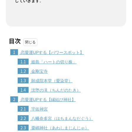
していきます
。
目次
1
恋愛運UPする【パワースポット】
1.1
姫島「ハートの切り株」
1.2
金剛宝寺
1.3
願成院本堂（愛染堂）
1.4
沈堕の滝（ちんだのたき）
2
恋愛運UPする【縁結び神社】
2.1
宇佐神宮
2.2
八幡奈多宮（はちまんなだぐう）
2.3
粟嶋神社（あわしまじんじゃ）