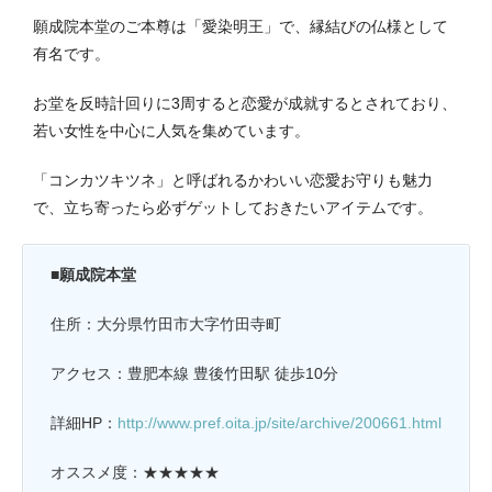
願成院本堂のご本尊は「愛染明王」で、縁結びの仏様として
有名です。
お堂を反時計回りに3周すると恋愛が成就するとされており、
若い女性を中心に人気を集めています。
「コンカツキツネ」と呼ばれるかわいい恋愛お守りも魅力
で、立ち寄ったら必ずゲットしておきたいアイテムです。
■願成院本堂
住所：大分県竹田市大字竹田寺町
アクセス：豊肥本線 豊後竹田駅 徒歩10分
詳細HP：
http://www.pref.oita.jp/site/archive/200661.html
オススメ度：★★★★★