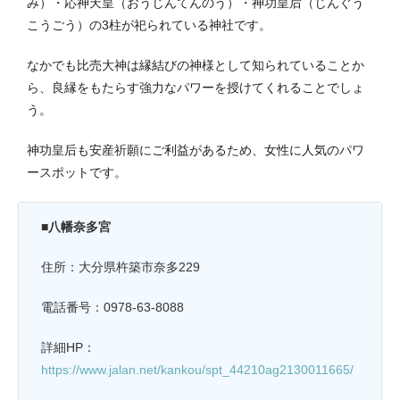
み）・応神天皇（おうじんてんのう）・神功皇后（じんぐう
こうごう）の3柱が祀られている神社です。
なかでも比売大神は縁結びの神様として知られていることか
ら、良縁をもたらす強力なパワーを授けてくれることでしょ
う。
神功皇后も安産祈願にご利益があるため、女性に人気のパワ
ースポットです。
■八幡奈多宮
住所：大分県杵築市奈多229
電話番号：0978-63-8088
詳細HP：
https://www.jalan.net/kankou/spt_44210ag2130011665/