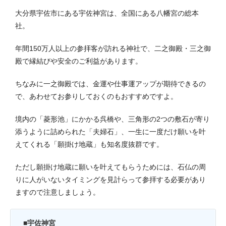
大分県宇佐市にある宇佐神宮は、全国にある八幡宮の総本
社。
年間150万人以上の参拝客が訪れる神社で、二之御殿・三之御
殿で縁結びや安全のご利益があります。
ちなみに一之御殿では、金運や仕事運アップが期待できるの
で、あわせてお参りしておくのもおすすめですよ。
境内の「菱形池」にかかる呉橋や、三角形の2つの敷石が寄り
添うように詰められた「夫婦石」、一生に一度だけ願いを叶
えてくれる「願掛け地蔵」も知名度抜群です。
ただし願掛け地蔵に願いを叶えてもらうためには、石仏の周
りに人がいないタイミングを見計らって参拝する必要があり
ますので注意しましょう。
■宇佐神宮