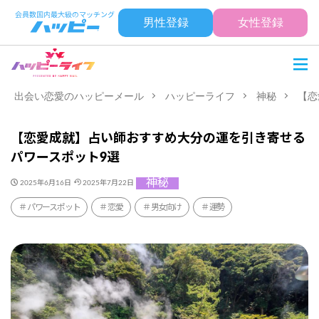
男性登録
女性登録
出会い恋愛のハッピーメール
ハッピーライフ
神秘
【恋
【恋愛成就】占い師おすすめ大分の運を引き寄せる
パワースポット9選
神秘
2025年6月16日
2025年7月22日
パワースポット
恋愛
男女向け
運勢