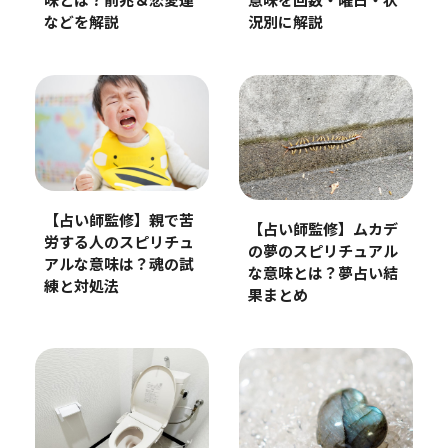
味とは？前兆＆恋愛運
意味を回数・曜日・状
などを解説
況別に解説
【占い師監修】親で苦
【占い師監修】ムカデ
労する人のスピリチュ
の夢のスピリチュアル
アルな意味は？魂の試
な意味とは？夢占い結
練と対処法
果まとめ