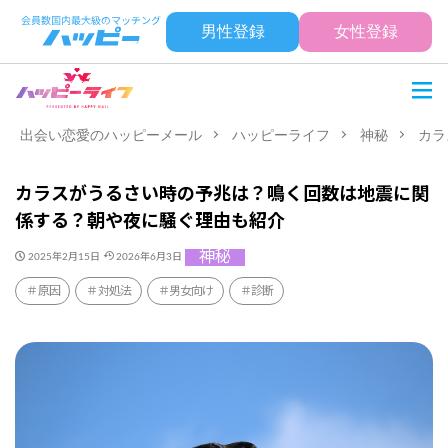
男性登録
女性登録
出会い恋愛のハッピーメール
ハッピーライフ
神秘
カラ
カラスがうるさい時の予兆は？鳴く回数は地震に関
係する？朝や夜に騒ぐ理由も紹介
神秘
2025年2月15日
2026年6月3日
原因
対処法
男女向け
診断