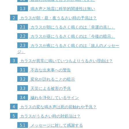
1.3
鳴き声と地震に科学的関連性は無い
2
カラスが朝・昼・夜うるさい時の予兆は？
2.1
カラスが朝にうるさく鳴くのは「幸運の兆し」
2.2
カラスが昼にうるさく鳴くのは「今後の暗示」
2.3
カラスが夜にうるさく鳴くのは「故人のメッセー
ジ」
3
カラスが異常に鳴いていつもよりうるさい理由は？
3.1
不吉な出来事への警告
3.2
変化が訪れることの暗示
3.3
天災による被害の予兆
3.4
穢れを浄化しているサイン
4
カラスの変な鳴き声は死の前触れや予兆？
5
カラスがうるさい時の対処法は？
5.1
メッセージに対して感謝する