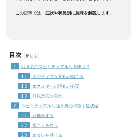
この記事では、
症状や状況別に意味を解説します
。
目次
1
吐き気のスピリチュアルな意味は？
1.1
ポジティブな変化が起こる
1.2
エネルギーの浄化が必要
1.3
好転反応の表れ
2
スピリチュアルな吐き気の特徴｜症状編
2.1
頭痛がする
2.2
肩こりを伴う
2.3
めまいを感じる