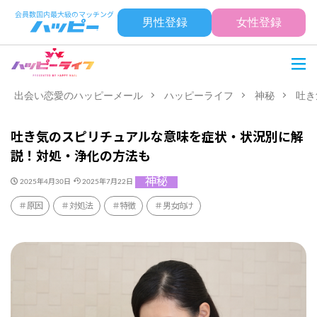
男性登録
女性登録
出会い恋愛のハッピーメール
ハッピーライフ
神秘
吐き
吐き気のスピリチュアルな意味を症状・状況別に解
説！対処・浄化の方法も
神秘
2025年4月30日
2025年7月22日
原因
対処法
特徴
男女向け