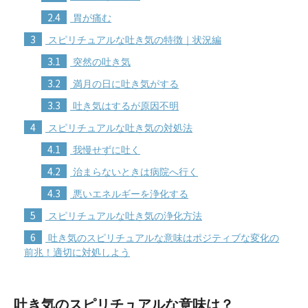
2.4
胃が痛む
3
スピリチュアルな吐き気の特徴｜状況編
3.1
突然の吐き気
3.2
満月の日に吐き気がする
3.3
吐き気はするが原因不明
4
スピリチュアルな吐き気の対処法
4.1
我慢せずに吐く
4.2
治まらないときは病院へ行く
4.3
悪いエネルギーを浄化する
5
スピリチュアルな吐き気の浄化方法
6
吐き気のスピリチュアルな意味はポジティブな変化の
前兆！適切に対処しよう
吐き気のスピリチュアルな意味は？