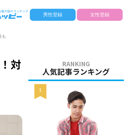
男性登録
女性登録
法も
説！対
人気記事ランキング