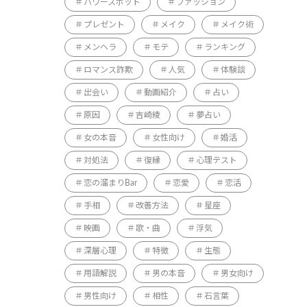
パワースポット
ファッション
プレゼント
メイク
メイク術
メンヘラ
モテ
ランキング
ロマンス詐欺
人気
体験談
出会い
動画紹介
占い
原因
吉崎綾
夢占い
女の本音
女性向け
婚活
対処法
復縁
心理テスト
恋の溜まりBar
恋愛
恋活
手相
改善方法
星座
映画
歌・曲
浮気
深層心理
特徴
生態
用語解説
男の本音
男女向け
男性向け
相性
石言葉