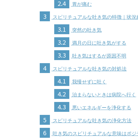
2.4
胃が痛む
3
スピリチュアルな吐き気の特徴｜状況
3.1
突然の吐き気
3.2
満月の日に吐き気がする
3.3
吐き気はするが原因不明
4
スピリチュアルな吐き気の対処法
4.1
我慢せずに吐く
4.2
治まらないときは病院へ行く
4.3
悪いエネルギーを浄化する
5
スピリチュアルな吐き気の浄化方法
6
吐き気のスピリチュアルな意味はポジ