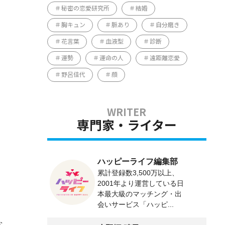
秘密の恋愛研究所
結婚
胸キュン
脈あり
自分磨き
花言葉
血液型
診断
運勢
運命の人
遠距離恋愛
野呂佳代
顔
専門家・ライター
ハッピーライフ編集部
累計登録数3,500万以上、
2001年より運営している日
本最大級のマッチング・出
会いサービス「ハッピ...