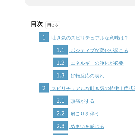
目次
1
吐き気のスピリチュアルな意味は？
1.1
ポジティブな変化が起こる
1.2
エネルギーの浄化が必要
1.3
好転反応の表れ
2
スピリチュアルな吐き気の特徴｜症状
2.1
頭痛がする
2.2
肩こりを伴う
2.3
めまいを感じる