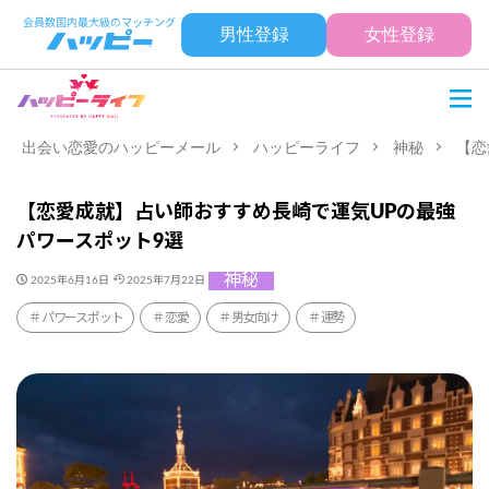
男性登録
女性登録
出会い恋愛のハッピーメール
ハッピーライフ
神秘
【恋
【恋愛成就】占い師おすすめ長崎で運気UPの最強
パワースポット9選
神秘
2025年6月16日
2025年7月22日
パワースポット
恋愛
男女向け
運勢