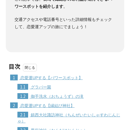
ワースポットを紹介します
。
交通アクセスや電話番号といった詳細情報もチェック
して、恋愛運アップの旅にでましょう！
目次
1
恋愛運UPする【パワースポット】
1.1
グラバー園
1.2
御手洗水（おちょうず）の滝
2
恋愛運UPする【縁結び神社】
2.1
鎮西大社諏訪神社（ちんぜいたいしゃすわじんじ
ゃ）