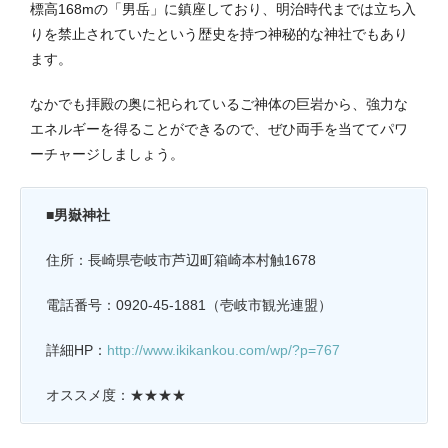
標高168mの「男岳」に鎮座しており、明治時代までは立ち入
りを禁止されていたという歴史を持つ神秘的な神社でもあり
ます。
なかでも拝殿の奥に祀られているご神体の巨岩から、強力な
エネルギーを得ることができるので、ぜひ両手を当ててパワ
ーチャージしましょう。
■男嶽神社
住所：長崎県壱岐市芦辺町箱崎本村触1678
電話番号：0920-45-1881（壱岐市観光連盟）
詳細HP：
http://www.ikikankou.com/wp/?p=767
オススメ度：★★★★