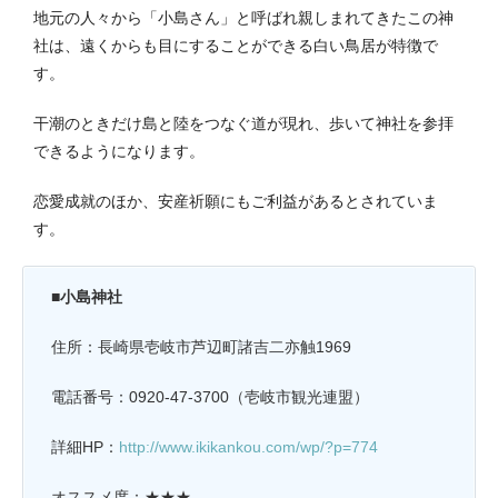
地元の人々から「小島さん」と呼ばれ親しまれてきたこの神
社は、遠くからも目にすることができる白い鳥居が特徴で
す。
干潮のときだけ島と陸をつなぐ道が現れ、歩いて神社を参拝
できるようになります。
恋愛成就のほか、安産祈願にもご利益があるとされていま
す。
■小島神社
住所：長崎県壱岐市芦辺町諸吉二亦触1969
電話番号：0920-47-3700（壱岐市観光連盟）
詳細HP：
http://www.ikikankou.com/wp/?p=774
オススメ度：★★★