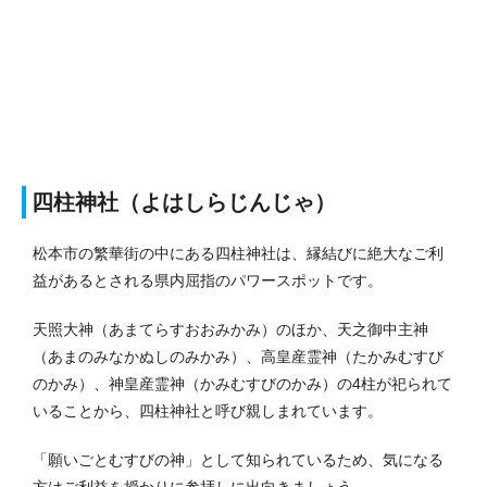
四柱神社（よはしらじんじゃ）
松本市の繁華街の中にある四柱神社は、縁結びに絶大なご利
益があるとされる県内屈指のパワースポットです。
天照大神（あまてらすおおみかみ）のほか、天之御中主神
（あまのみなかぬしのみかみ）、高皇産霊神（たかみむすび
のかみ）、神皇産霊神（かみむすびのかみ）の4柱が祀られて
いることから、四柱神社と呼び親しまれています。
「願いごとむすびの神」として知られているため、気になる
方はご利益を授かりに参拝しに出向きましょう。