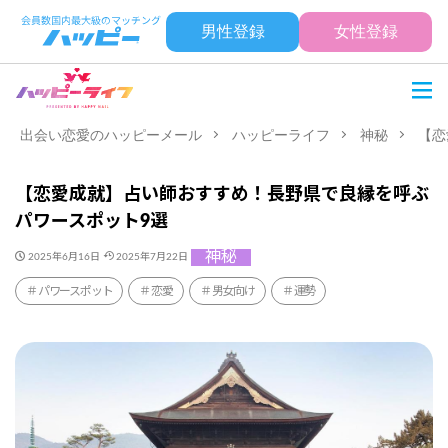
男性登録
女性登録
出会い恋愛のハッピーメール
ハッピーライフ
神秘
【恋
【恋愛成就】占い師おすすめ！長野県で良縁を呼ぶ
パワースポット9選
神秘
2025年6月16日
2025年7月22日
パワースポット
恋愛
男女向け
運勢