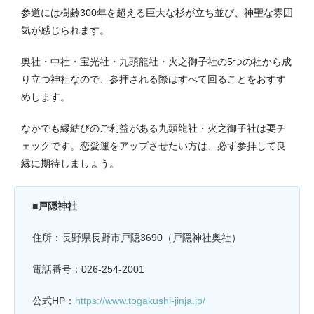
参道には樹齢300年を超える巨大な杉が立ち並び、神聖な雰囲
気が感じられます。
奥社・中社・宝光社・九頭龍社・火之御子社の5つの社から成
り立つ神社なので、参拝される際はすべて回ることをおすす
めします。
なかでも縁結びのご利益がある九頭龍社・火之御子社は要チ
ェックです。恋愛運をアップさせたい方は、必ず参拝して良
縁に期待しましょう。
■戸隠神社
住所：長野県長野市戸隠3690（戸隠神社奥社）
電話番号：026-254-2001
公式HP：
https://www.togakushi-jinja.jp/