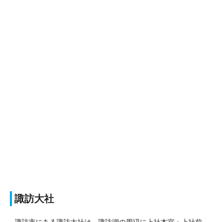
諏訪大社
諏訪市にある諏訪大社は、諏訪湖の周辺に上社本宮・上社前