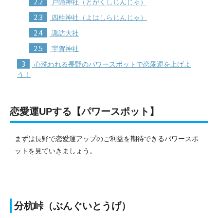
2.2
戸隠神社（とがくしじんじゃ）
2.3
四柱神社（よはしらじんじゃ）
2.4
諏訪大社
2.5
宇賀神社
3
心洗われる長野のパワースポットで恋愛運を上げよ
う！
恋愛運UPする【パワースポット】
まずは長野で恋愛運アップのご利益を期待できるパワースポ
ットを見ていきましょう。
分杭峠（ぶんぐいとうげ）