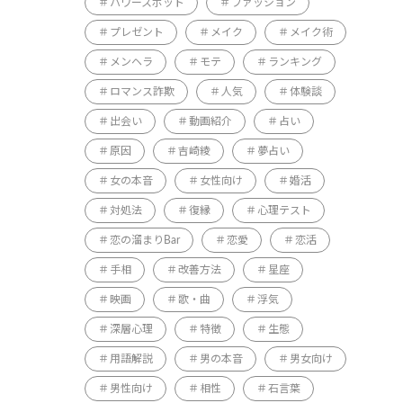
パワースポット
ファッション
プレゼント
メイク
メイク術
メンヘラ
モテ
ランキング
ロマンス詐欺
人気
体験談
出会い
動画紹介
占い
原因
吉崎綾
夢占い
女の本音
女性向け
婚活
対処法
復縁
心理テスト
恋の溜まりBar
恋愛
恋活
手相
改善方法
星座
映画
歌・曲
浮気
深層心理
特徴
生態
用語解説
男の本音
男女向け
男性向け
相性
石言葉