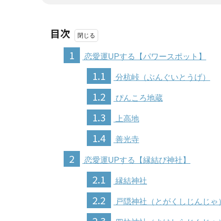
目次
1
恋愛運UPする【パワースポット】
1.1
分杭峠（ぶんぐいとうげ）
1.2
ぴんころ地蔵
1.3
上高地
1.4
善光寺
2
恋愛運UPする【縁結び神社】
2.1
縁結神社
2.2
戸隠神社（とがくしじんじゃ
2.3