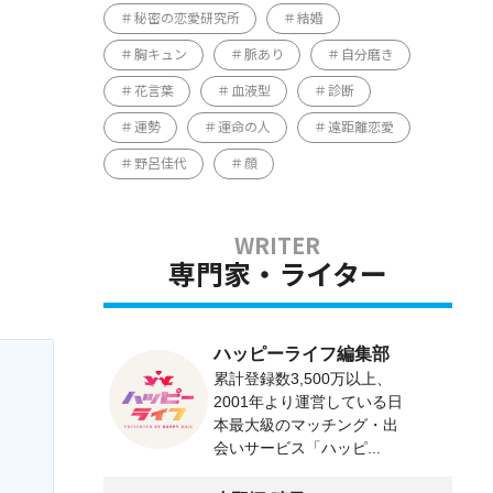
秘密の恋愛研究所
結婚
胸キュン
脈あり
自分磨き
花言葉
血液型
診断
運勢
運命の人
遠距離恋愛
野呂佳代
顔
専門家・ライター
ハッピーライフ編集部
累計登録数3,500万以上、
2001年より運営している日
本最大級のマッチング・出
会いサービス「ハッピ...