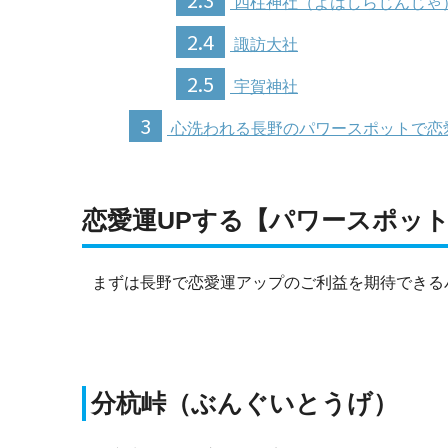
四柱神社（よはしらじんじゃ
2.4
諏訪大社
2.5
宇賀神社
3
心洗われる長野のパワースポットで恋
恋愛運UPする【パワースポッ
まずは長野で恋愛運アップのご利益を期待できる
分杭峠（ぶんぐいとうげ）