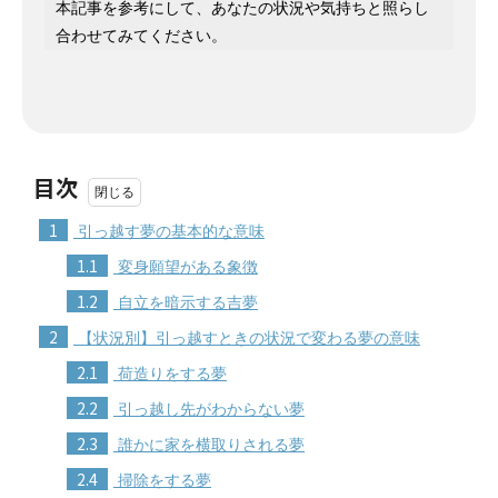
本記事を参考にして、あなたの状況や気持ちと照らし
合わせてみてください。
目次
1
引っ越す夢の基本的な意味
1.1
変身願望がある象徴
1.2
自立を暗示する吉夢
2
【状況別】引っ越すときの状況で変わる夢の意味
2.1
荷造りをする夢
2.2
引っ越し先がわからない夢
2.3
誰かに家を横取りされる夢
2.4
掃除をする夢