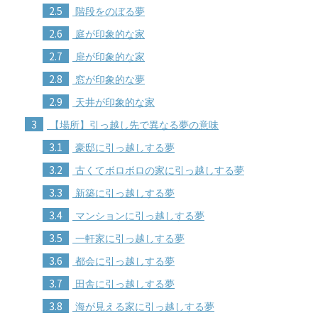
2.5
階段をのぼる夢
2.6
庭が印象的な家
2.7
扉が印象的な家
2.8
窓が印象的な夢
2.9
天井が印象的な家
3
【場所】引っ越し先で異なる夢の意味
3.1
豪邸に引っ越しする夢
3.2
古くてボロボロの家に引っ越しする夢
3.3
新築に引っ越しする夢
3.4
マンションに引っ越しする夢
3.5
一軒家に引っ越しする夢
3.6
都会に引っ越しする夢
3.7
田舎に引っ越しする夢
3.8
海が見える家に引っ越しする夢