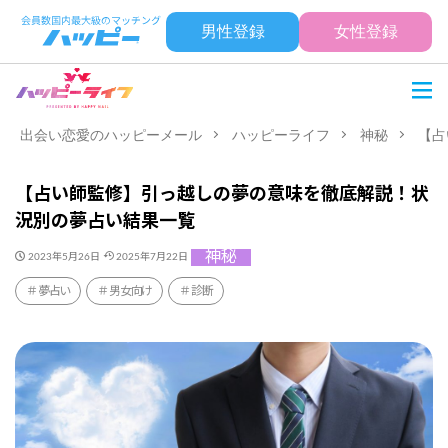
男性登録
女性登録
出会い恋愛のハッピーメール
ハッピーライフ
神秘
【占
【占い師監修】引っ越しの夢の意味を徹底解説！状
況別の夢占い結果一覧
神秘
2023年5月26日
2025年7月22日
夢占い
男女向け
診断