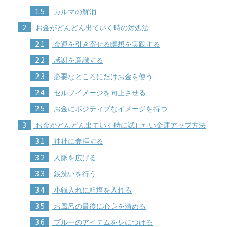
1.5
カルマの解消
2
お金がどんどん出ていく時の対処法
2.1
金運を引き寄せる瞑想を実践する
2.2
感謝を意識する
2.3
必要なところにだけお金を使う
2.4
セルフイメージを向上させる
2.5
お金にポジティブなイメージを持つ
3
お金がどんどん出ていく時に試したい金運アップ方法
3.1
神社に参拝する
3.2
人脈を広げる
3.3
銭洗いを行う
3.4
小銭入れに粗塩を入れる
3.5
お風呂の最後に心身を清める
3.6
ブルーのアイテムを身につける