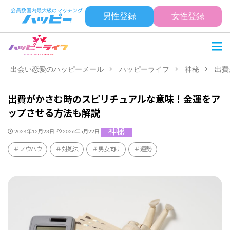
男性登録
女性登録
出会い恋愛のハッピーメール
ハッピーライフ
神秘
出費
出費がかさむ時のスピリチュアルな意味！金運をア
ップさせる方法も解説
神秘
2024年12月23日
2026年5月22日
ノウハウ
対処法
男女向け
運勢