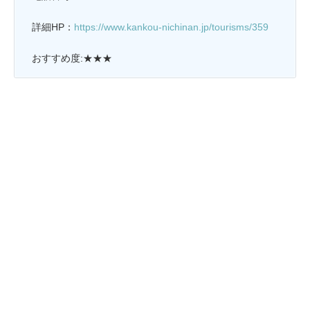
詳細HP：
https://www.kankou-nichinan.jp/tourisms/359
おすすめ度:★★★