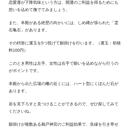
恋愛運が下降気味という方は、開運のご利益を得るためにも
想いを込めて撫でてみましょう。
また、本殿がある絶壁の向かいには、しめ縄が張られた「霊
石亀石」があります。
その枡形に運玉を5つ投げて願掛けを行います。（運玉：初穂
料100円）
このとき男性は左手、女性は右手で願いを込めながら行うの
がポイントです。
本殿から出た広場の柵の近くには、ハート型にくぼんだ石が
あります。
岩を見下ろすと見つけることができるので、ぜひ探してみて
くださいね。
願掛けが複数ある
鵜戸神宮のご利益効果で、良縁を引き寄せ