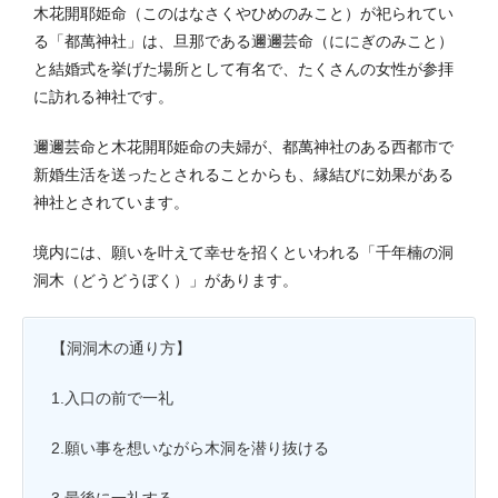
木花開耶姫命（このはなさくやひめのみこと）が祀られてい
る「都萬神社」は、旦那である邇邇芸命（ににぎのみこと）
と結婚式を挙げた場所として有名で、たくさんの女性が参拝
に訪れる神社です。
邇邇芸命と木花開耶姫命の夫婦が、都萬神社のある西都市で
新婚生活を送ったとされることからも、縁結びに効果がある
神社とされています。
境内には、
願いを叶えて幸せを招く
といわれる「千年楠の洞
洞木（どうどうぼく）」があります。
【洞洞木の通り方】
1.入口の前で一礼
2.願い事を想いながら木洞を潜り抜ける