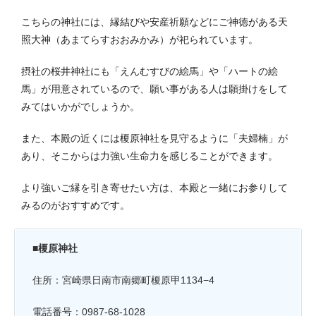
こちらの神社には、縁結びや安産祈願などにご神徳がある天
照大神（あまてらすおおみかみ）が祀られています。
摂社の桜井神社にも「えんむすびの絵馬」や「ハートの絵
馬」が用意されているので、願い事がある人は願掛けをして
みてはいかがでしょうか。
また、本殿の近くには榎原神社を見守るように「夫婦楠」が
あり、そこからは力強い生命力を感じることができます。
より強いご縁を引き寄せたい方は、本殿と一緒にお参りして
みるのがおすすめです。
■榎原神社
住所：宮崎県日南市南郷町榎原甲1134−4
電話番号：0987-68-1028