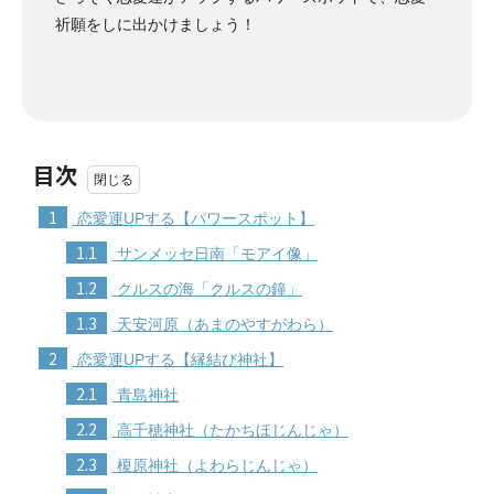
祈願をしに出かけましょう！
目次
1
恋愛運UPする【パワースポット】
1.1
サンメッセ日南「モアイ像」
1.2
クルスの海「クルスの鐘」
1.3
天安河原（あまのやすがわら）
2
恋愛運UPする【縁結び神社】
2.1
青島神社
2.2
高千穂神社（たかちほじんじゃ）
2.3
榎原神社（よわらじんじゃ）