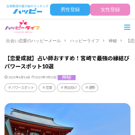
男性登録
女性登録
出会い恋愛のハッピーメール
ハッピーライフ
神秘
【恋
【恋愛成就】占い師おすすめ！宮崎で最強の縁結び
パワースポット10選
神秘
2025年6月16日
2025年7月22日
パワースポット
恋愛
男女向け
運勢