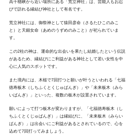
高千穂峡から近い場所にある「荒立神社」は、芸能人もお忍
びで訪れる縁結び神社として有名です。
荒立神社には、
御祭神として猿田彦命（さるたひこのみこ
と）と天鈿女命（あめのうずめのみこと）が祀られていま
す。
この2柱の神は、運命的な出会いを果たし結婚したという伝説
があるため、縁結びにご利益がある神社として若い女性を中
心に人気のスポットです。
また境内には、木槌で7回打つと願いが叶うといわれる「
七福
徳寿板木（しちふくとくじゅばんぎ）
」や「
未来板木（みら
いばんぎ）
」といった、複数の
板木が設置されています。
願いによって打つ板木が変わりますが、「七福徳寿板木（し
ちふくとくじゅばんぎ）」は縁結びに、
「
未来板木（みらい
ばんぎ）
」は出会いにご利益があるとされているので、心を
込めて7回打ってみましょう。