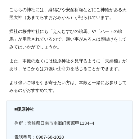
こちらの神社には、縁結びや安産祈願などにご神徳がある天
照大神（あまてらすおおみかみ）が祀られています。
摂社の桜井神社にも「えんむすびの絵馬」や「ハートの絵
馬」が用意されているので、願い事がある人は願掛けをして
みてはいかがでしょうか。
また、本殿の近くには榎原神社を見守るように「夫婦楠」が
あり、そこからは力強い生命力を感じることができます。
より強いご縁を引き寄せたい方は、本殿と一緒にお参りして
みるのがおすすめです。
■榎原神社
住所：宮崎県日南市南郷町榎原甲1134−4
電話番号：0987-68-1028