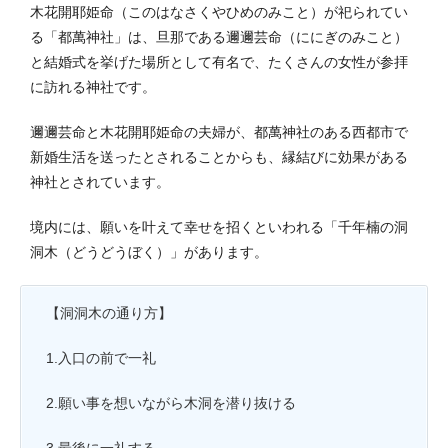
木花開耶姫命（このはなさくやひめのみこと）が祀られてい
る「都萬神社」は、旦那である邇邇芸命（ににぎのみこと）
と結婚式を挙げた場所として有名で、たくさんの女性が参拝
に訪れる神社です。
邇邇芸命と木花開耶姫命の夫婦が、都萬神社のある西都市で
新婚生活を送ったとされることからも、縁結びに効果がある
神社とされています。
境内には、
願いを叶えて幸せを招く
といわれる「千年楠の洞
洞木（どうどうぼく）」があります。
【洞洞木の通り方】
1.入口の前で一礼
2.願い事を想いながら木洞を潜り抜ける