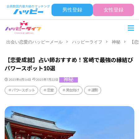
男性登録
女性登録
出会い恋愛のハッピーメール
ハッピーライフ
神秘
【恋
【恋愛成就】占い師おすすめ！宮崎で最強の縁結び
パワースポット10選
神秘
2025年6月16日
2025年7月22日
パワースポット
恋愛
男女向け
運勢