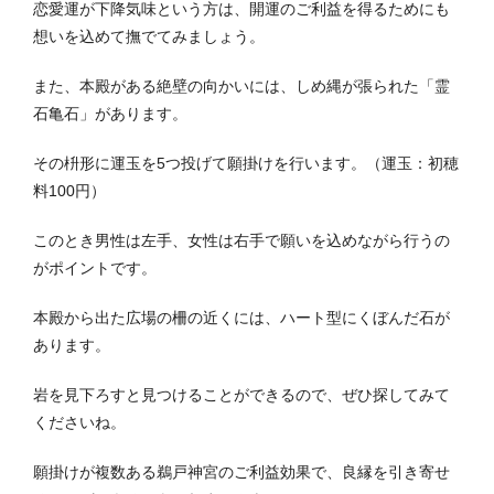
恋愛運が下降気味という方は、開運のご利益を得るためにも
想いを込めて撫でてみましょう。
また、本殿がある絶壁の向かいには、しめ縄が張られた「霊
石亀石」があります。
その枡形に運玉を5つ投げて願掛けを行います。（運玉：初穂
料100円）
このとき男性は左手、女性は右手で願いを込めながら行うの
がポイントです。
本殿から出た広場の柵の近くには、ハート型にくぼんだ石が
あります。
岩を見下ろすと見つけることができるので、ぜひ探してみて
くださいね。
願掛けが複数ある
鵜戸神宮のご利益効果で、良縁を引き寄せ