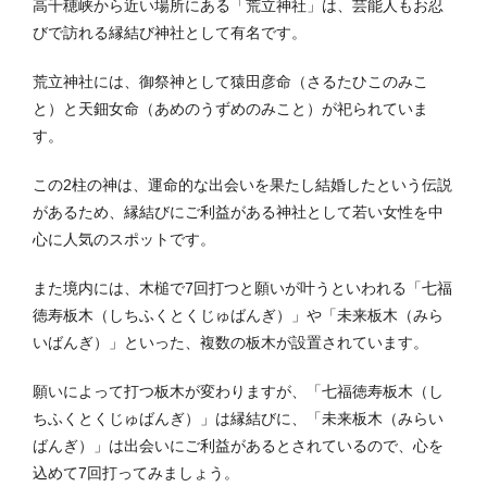
高千穂峡から近い場所にある「荒立神社」は、芸能人もお忍
びで訪れる縁結び神社として有名です。
荒立神社には、
御祭神として猿田彦命（さるたひこのみこ
と）と天鈿女命（あめのうずめのみこと）が祀られていま
す。
この2柱の神は、運命的な出会いを果たし結婚したという伝説
があるため、縁結びにご利益がある神社として若い女性を中
心に人気のスポットです。
また境内には、木槌で7回打つと願いが叶うといわれる「
七福
徳寿板木（しちふくとくじゅばんぎ）
」や「
未来板木（みら
いばんぎ）
」といった、複数の
板木が設置されています。
願いによって打つ板木が変わりますが、「七福徳寿板木（し
ちふくとくじゅばんぎ）」は縁結びに、
「
未来板木（みらい
ばんぎ）
」は出会いにご利益があるとされているので、心を
込めて7回打ってみましょう。