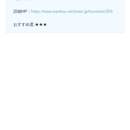
詳細HP：
https://www.kankou-nichinan.jp/tourisms/359
おすすめ度:★★★