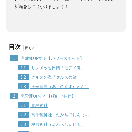
祈願をしに出かけましょう！
目次
1
恋愛運UPする【パワースポット】
1.1
サンメッセ日南「モアイ像」
1.2
クルスの海「クルスの鐘」
1.3
天安河原（あまのやすがわら）
2
恋愛運UPする【縁結び神社】
2.1
青島神社
2.2
高千穂神社（たかちほじんじゃ）
2.3
榎原神社（よわらじんじゃ）