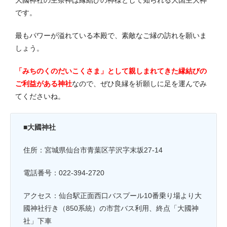
です。
最もパワーが溢れている本殿で、素敵なご縁の訪れを願いま
しょう。
「みちのくのだいこくさま」として親しまれてきた縁結びの
ご利益がある神社
なので、ぜひ良縁を祈願しに足を運んでみ
てくださいね。
■
大國神社
住所：宮城県仙台市青葉区芋沢字末坂27-14
電話番号：022-394-2720
アクセス：仙台駅正面西口バスプール10番乗り場より大
國神社行き（850系統）の市営バス利用、終点「大國神
社」下車