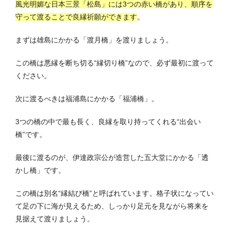
風光明媚な日本三景「松島」には3つの赤い橋があり、順序を
守って渡ることで良縁祈願ができます
。
まずは雄島にかかる「渡月橋」を渡りましょう。
この橋は悪縁を断ち切る“縁切り橋”なので、必ず最初に渡って
ください。
次に渡るべきは福浦島にかかる「福浦橋」。
3つの橋の中で最も長く、良縁を取り持ってくれる“出会い
橋”です。
最後に渡るのが、伊達政宗公が造営した五大堂にかかる「透
かし橋」です。
この橋は別名“縁結び橋”と呼ばれています。格子状になってい
て足の下に海が見えるため、しっかり足元を見ながら将来を
見据えて渡りましょう。