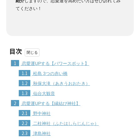
紹介
しますので、恋愛運を高めたい方はぜひ訪れてみ
てください！
目次
1
恋愛運UPする【パワースポット】
1.1
松島 3つの赤い橋
1.2
秋保大滝（あきうおおたき）
1.3
仙台大観音
2
恋愛運UPする【縁結び神社】
2.1
野中神社
2.2
二柱神社（ふたはしらじんじゃ）
2.3
津島神社