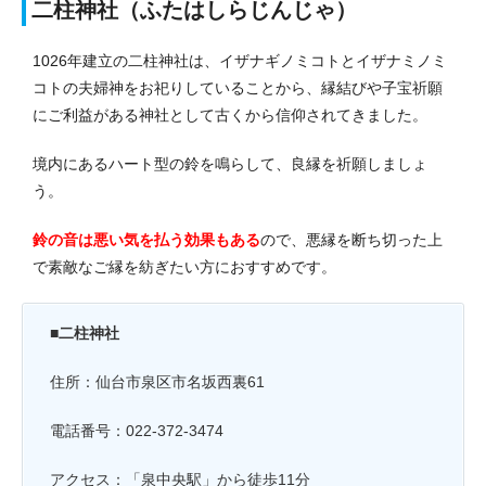
二柱神社（ふたはしらじんじゃ）
1026年建立の二柱神社は、イザナギノミコトとイザナミノミ
コトの夫婦神をお祀りしていることから、縁結びや子宝祈願
にご利益がある神社として古くから信仰されてきました。
境内にあるハート型の鈴を鳴らして、良縁を祈願しましょ
う。
鈴の音は悪い気を払う効果もある
ので、悪縁を断ち切った上
で素敵なご縁を紡ぎたい方におすすめです。
■
二柱神社
住所：仙台市泉区市名坂西裏61
電話番号：022-372-3474
アクセス：「
泉中央駅」から徒歩11分