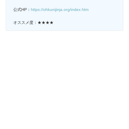
公式HP：
https://ohkunijinja.org/index.htm
オススメ度：★★★★