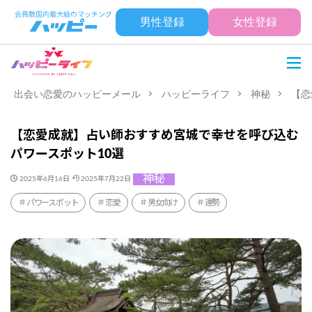
男性登録
女性登録
出会い恋愛のハッピーメール
ハッピーライフ
神秘
【恋
【恋愛成就】占い師おすすめ宮城で幸せを呼び込む
パワースポット10選
神秘
2025年6月16日
2025年7月22日
パワースポット
恋愛
男女向け
運勢