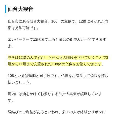
仙台大観音
仙台市にある仙台大観音。100mの立像で、12層に分かれた内
部は見学可能です。
エレベーターで12階まで上ると仙台の街並みが一望できます
よ。
見学は12階のみですが、らせん状の階段を下りていくことで3
層から11層まで安置された108体の仏像をお詣りできます
。
108といえば煩悩と同じ数です。仏像をお詣りして煩悩を打ち
払いましょう。
境内には油をかけてお参りする油掛大黒天が鎮座していま
す。
縁結びのご利益があるといわれ、多くの人が縁結びリボンに