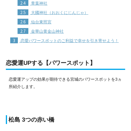
2.4
青葉神社
2.5
大國神社（おおくにじんじゃ）
2.6
仙台東照宮
2.7
金華山黄金山神社
3
恋愛パワースポットのご利益で幸せを引き寄せよう！
恋愛運UPする【パワースポット】
恋愛運アップの効果が期待できる宮城のパワースポットを3ヵ
所紹介します。
松島 3つの赤い橋