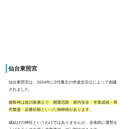
仙台東照宮
仙台東照宮は、1654年に2代藩主の伊達忠宗公によって創建
されました。
御祭神は徳川家康公で、開運厄除・家内安全・学業成就・商
売繁盛・必勝祈願といった御神徳があります
。
縁結びの神社というわけではありませんが、全体的に運勢を