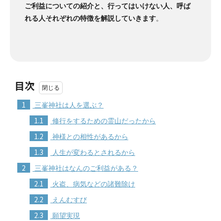
ご利益についての紹介と、行ってはいけない人、呼ば
れる人それぞれの特徴を解説していきます
。
目次
1
三峯神社は人を選ぶ？
1.1
修行をするための霊山だったから
1.2
神様との相性があるから
1.3
人生が変わるとされるから
2
三峯神社はなんのご利益がある？
2.1
火盗、病気などの諸難除け
2.2
えんむすび
2.3
願望実現