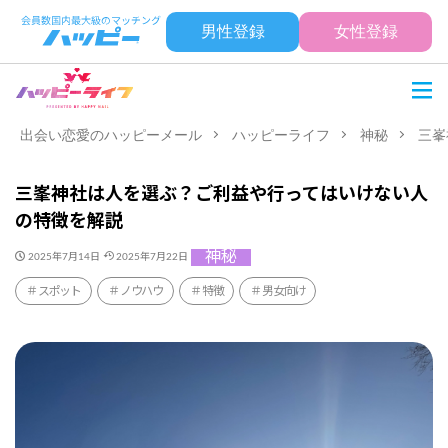
男性登録
女性登録
出会い恋愛のハッピーメール
ハッピーライフ
神秘
三峯
三峯神社は人を選ぶ？ご利益や行ってはいけない人
の特徴を解説
神秘
2025年7月14日
2025年7月22日
スポット
ノウハウ
特徴
男女向け