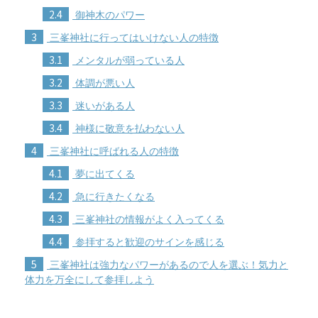
2.4
御神木のパワー
3
三峯神社に行ってはいけない人の特徴
3.1
メンタルが弱っている人
3.2
体調が悪い人
3.3
迷いがある人
3.4
神様に敬意を払わない人
4
三峯神社に呼ばれる人の特徴
4.1
夢に出てくる
4.2
急に行きたくなる
4.3
三峯神社の情報がよく入ってくる
4.4
参拝すると歓迎のサインを感じる
5
三峯神社は強力なパワーがあるので人を選ぶ！気力と
体力を万全にして参拝しよう