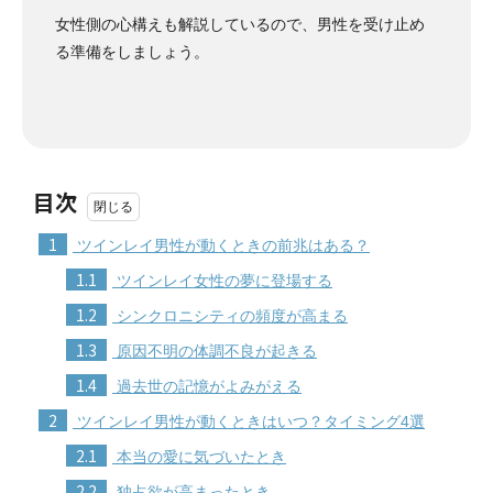
女性側の心構えも解説しているので、男性を受け止め
る準備をしましょう。
目次
1
ツインレイ男性が動くときの前兆はある？
1.1
ツインレイ女性の夢に登場する
1.2
シンクロニシティの頻度が高まる
1.3
原因不明の体調不良が起きる
1.4
過去世の記憶がよみがえる
2
ツインレイ男性が動くときはいつ？タイミング4選
2.1
本当の愛に気づいたとき
2.2
独占欲が高まったとき