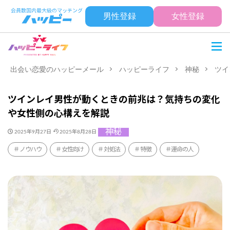
男性登録
女性登録
出会い恋愛のハッピーメール
ハッピーライフ
神秘
ツイ
ツインレイ男性が動くときの前兆は？気持ちの変化
や女性側の心構えを解説
神秘
2025年9月27日
2025年8月28日
ノウハウ
女性向け
対処法
特徴
運命の人