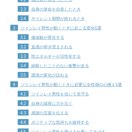
2.3
自身の使命を自覚したとき
2.4
サイレント期間が終わるとき
3
ツインレイ男性が動くときに起こる変化5選
3.1
価値観が変化する
3.2
直感が研ぎ澄まされる
3.3
性エネルギーが活性化する
3.4
経験したことのない衝撃が走る
3.5
環境の変化が訪れる
4
ツインレイ男性が動くときに必要な女性側の心構え5選
4.1
ツインレイ男性を信じて見守る
4.2
自身の成長に力を注ぐ
4.3
感謝の言葉を伝える
4.4
ポジティブな気持ちを維持する
4.5
ツインレイ男性を受け入れ癒してあげる