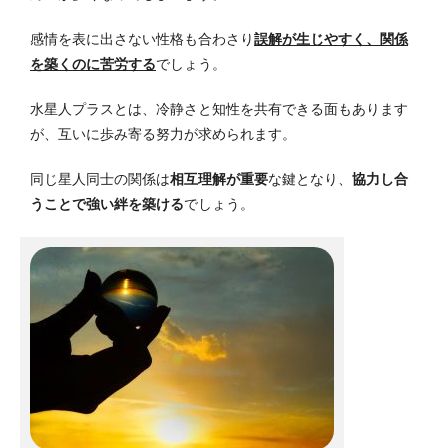
感情を表に出さない性格も合わさり
誤解が生じやすく、関係
を築くのに苦労する
でしょう。
水星人プラスとは、冷静さと知性を共有できる面もあります
が、互いに歩み寄る努力が求められます。
同じ星人同士の関係は
相互理解が重要
な鍵となり、
協力し合
うことで強い絆を築ける
でしょう。