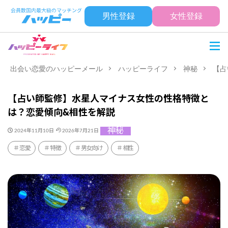
男性登録
女性登録
出会い恋愛のハッピーメール
ハッピーライフ
神秘
【占
【占い師監修】水星人マイナス女性の性格特徴と
は？恋愛傾向&相性を解説
神秘
2024年11月10日
2026年7月21日
恋愛
特徴
男女向け
相性