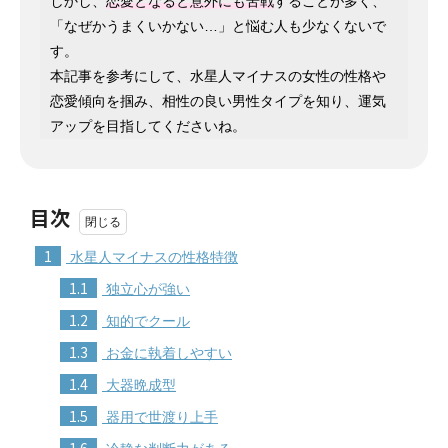
しかし、
恋愛となると意外にも苦戦
することが多く、
「なぜかうまくいかない…」と悩む人も少なくないで
す。
本記事を参考にして、水星人マイナスの女性の性格や
恋愛傾向を掴み、相性の良い男性タイプを知り、運気
アップを目指してくださいね。
目次
1
水星人マイナスの性格特徴
1.1
独立心が強い
1.2
知的でクール
1.3
お金に執着しやすい
1.4
大器晩成型
1.5
器用で世渡り上手