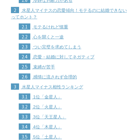
1.6
冷静な判断力がある
2
水星人マイナスの恋愛傾向！モテるのに結婚できない
ってホント？
2.1
モテるけれど慎重
2.2
心を開くと一途
2.3
つい完璧を求めてしまう
2.4
恋愛・結婚に対してネガティブ
2.5
束縛が苦手
2.6
感情に流されず合理的
3
水星人マイナス相性ランキング
3.1
1位「金星人」
3.2
2位「火星人」
3.3
3位「天王星人」
3.4
4位「木星人」
3.5
5位「土星人」