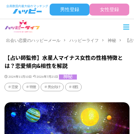
男性登録
女性登録
出会い恋愛のハッピーメール
ハッピーライフ
神秘
【占
【占い師監修】水星人マイナス女性の性格特徴と
は？恋愛傾向&相性を解説
神秘
2024年11月10日
2026年7月21日
恋愛
特徴
男女向け
相性