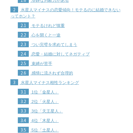
1.6
冷静な判断力がある
2
水星人マイナスの恋愛傾向！モテるのに結婚できない
ってホント？
2.1
モテるけれど慎重
2.2
心を開くと一途
2.3
つい完璧を求めてしまう
2.4
恋愛・結婚に対してネガティブ
2.5
束縛が苦手
2.6
感情に流されず合理的
3
水星人マイナス相性ランキング
3.1
1位「金星人」
3.2
2位「火星人」
3.3
3位「天王星人」
3.4
4位「木星人」
3.5
5位「土星人」