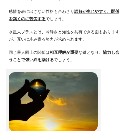
感情を表に出さない性格も合わさり
誤解が生じやすく、関係
を築くのに苦労する
でしょう。
水星人プラスとは、冷静さと知性を共有できる面もあります
が、互いに歩み寄る努力が求められます。
同じ星人同士の関係は
相互理解が重要
な鍵となり、
協力し合
うことで強い絆を築ける
でしょう。