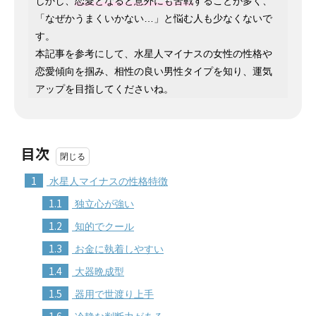
しかし、
恋愛となると意外にも苦戦
することが多く、
「なぜかうまくいかない…」と悩む人も少なくないで
す。
本記事を参考にして、水星人マイナスの女性の性格や
恋愛傾向を掴み、相性の良い男性タイプを知り、運気
アップを目指してくださいね。
目次
1
水星人マイナスの性格特徴
1.1
独立心が強い
1.2
知的でクール
1.3
お金に執着しやすい
1.4
大器晩成型
1.5
器用で世渡り上手