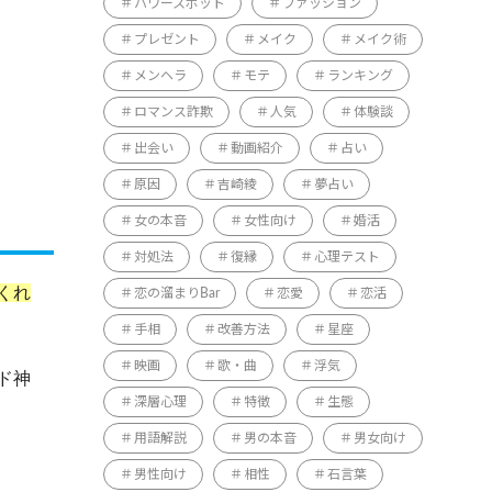
パワースポット
ファッション
プレゼント
メイク
メイク術
メンヘラ
モテ
ランキング
ロマンス詐欺
人気
体験談
出会い
動画紹介
占い
原因
吉崎綾
夢占い
女の本音
女性向け
婚活
対処法
復縁
心理テスト
くれ
恋の溜まりBar
恋愛
恋活
手相
改善方法
星座
映画
歌・曲
浮気
ド神
深層心理
特徴
生態
用語解説
男の本音
男女向け
男性向け
相性
石言葉