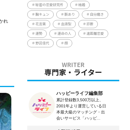
秘密の恋愛研究所
結婚
胸キュン
脈あり
自分磨き
かれ
花言葉
血液型
診断
運勢
運命の人
遠距離恋愛
野呂佳代
顔
専門家・ライター
ハッピーライフ編集部
累計登録数3,500万以上、
2001年より運営している日
本最大級のマッチング・出
会いサービス「ハッピ...