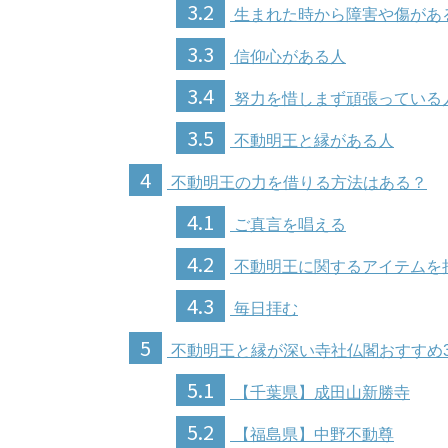
3.2
生まれた時から障害や傷があ
3.3
信仰心がある人
3.4
努力を惜しまず頑張っている
3.5
不動明王と縁がある人
4
不動明王の力を借りる方法はある？
4.1
ご真言を唱える
4.2
不動明王に関するアイテムを
4.3
毎日拝む
5
不動明王と縁が深い寺社仏閣おすすめ
5.1
【千葉県】成田山新勝寺
5.2
【福島県】中野不動尊