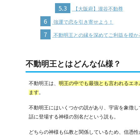
5.3
【大阪府】瀧谷不動尊
6
強運で恋を引き寄せよう！
7
不動明王との縁を深めてご利益を授か
不動明王とはどんな仏様？
不動明王は、
明王の中でも最強とも言われるエネ
ます
。
不動明王にはいくつかの説があり、宇宙を象徴し
話に登場する神様の別名だという説も。
どちらの神様も仏教と関係しているため、信憑性