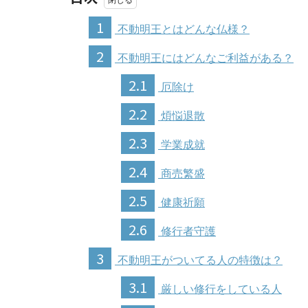
1
不動明王とはどんな仏様？
2
不動明王にはどんなご利益がある？
2.1
厄除け
2.2
煩悩退散
2.3
学業成就
2.4
商売繁盛
2.5
健康祈願
2.6
修行者守護
3
不動明王がついてる人の特徴は？
3.1
厳しい修行をしている人