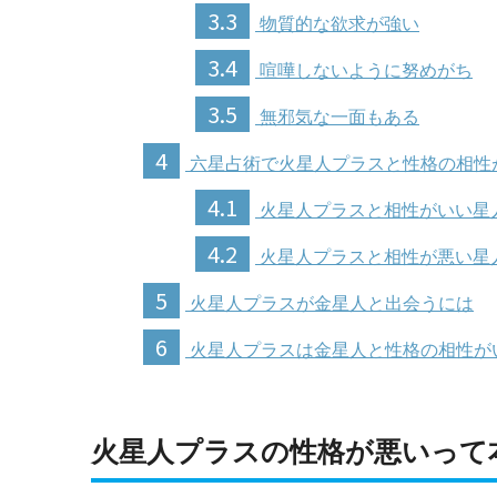
3.3
物質的な欲求が強い
3.4
喧嘩しないように努めがち
3.5
無邪気な一面もある
4
六星占術で火星人プラスと性格の相性
4.1
火星人プラスと相性がいい星
4.2
火星人プラスと相性が悪い星
5
火星人プラスが金星人と出会うには
6
火星人プラスは金星人と性格の相性が
火星人プラスの性格が悪いって