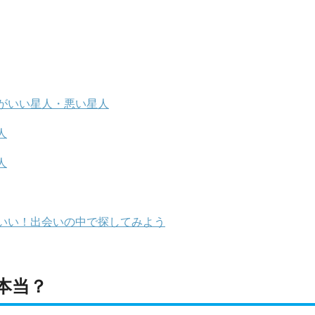
がいい星人・悪い星人
人
人
いい！出会いの中で探してみよう
本当？