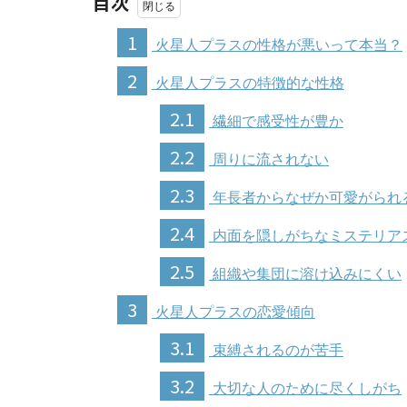
目次
1
火星人プラスの性格が悪いって本当？
2
火星人プラスの特徴的な性格
2.1
繊細で感受性が豊か
2.2
周りに流されない
2.3
年長者からなぜか可愛がられ
2.4
内面を隠しがちなミステリア
2.5
組織や集団に溶け込みにくい
3
火星人プラスの恋愛傾向
3.1
束縛されるのが苦手
3.2
大切な人のために尽くしがち