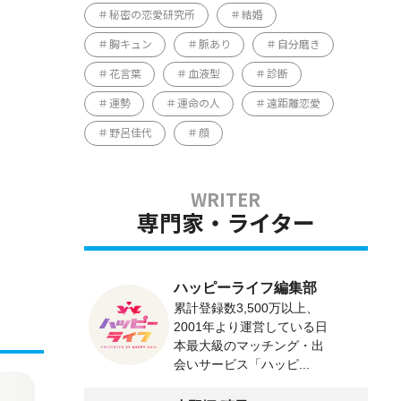
秘密の恋愛研究所
結婚
胸キュン
脈あり
自分磨き
花言葉
血液型
診断
運勢
運命の人
遠距離恋愛
野呂佳代
顔
専門家・ライター
ハッピーライフ編集部
累計登録数3,500万以上、
2001年より運営している日
本最大級のマッチング・出
会いサービス「ハッピ...