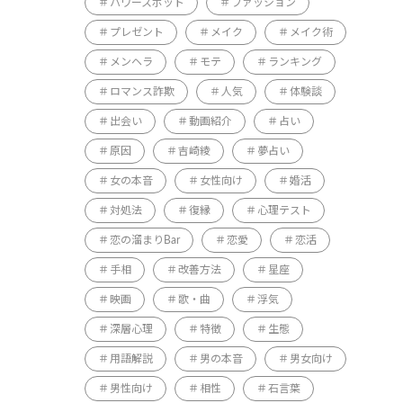
パワースポット
ファッション
プレゼント
メイク
メイク術
メンヘラ
モテ
ランキング
ロマンス詐欺
人気
体験談
出会い
動画紹介
占い
原因
吉崎綾
夢占い
女の本音
女性向け
婚活
対処法
復縁
心理テスト
恋の溜まりBar
恋愛
恋活
手相
改善方法
星座
映画
歌・曲
浮気
深層心理
特徴
生態
用語解説
男の本音
男女向け
男性向け
相性
石言葉