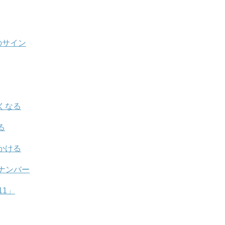
のサイン
くなる
る
かける
ナンバー
11」