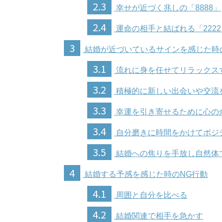
2.3
幸せが近づく兆しの「8888」
2.4
運命の相手と結ばれる「2222
3
結婚が近づいているサインを感じた時
3.1
流れに身を任せてリラックス
3.2
積極的に新しい出会いや交流
3.3
幸運を引き寄せるために心の
3.4
自分磨きに時間をかけてポジ
3.5
結婚への焦りを手放し自然体
4
結婚する予感を感じた時のNG行動
4.1
周囲と自分を比べる
4.2
結婚関連で相手を急かす