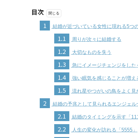
目次
1
結婚が近づいている女性に現れる5つ
1.1
周りが次々に結婚する
1.2
大切なものを失う
1.3
急にイメージチェンジをした
1.4
強い眠気を感じることが増え
1.5
流れ星やつがいの鳥をよく見
2
結婚の予兆として見られるエンジェル
2.1
結婚のタイミングを示す「11
2.2
人生の変化が訪れる「5555」