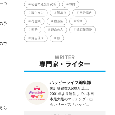
一つ
秘密の恋愛研究所
結婚
胸キュン
脈あり
自分磨き
花言葉
血液型
診断
の予
運勢
運命の人
遠距離恋愛
野呂佳代
顔
ので
専門家・ライター
ハッピーライフ編集部
累計登録数3,500万以上、
2001年より運営している日
本最大級のマッチング・出
会いサービス「ハッピ...
えら