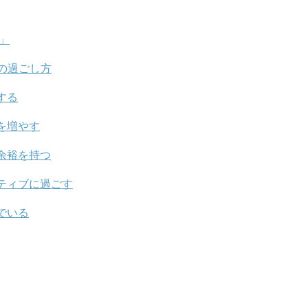
」
の過ごし方
する
を増やす
余裕を持つ
ティブに過ごす
でいる