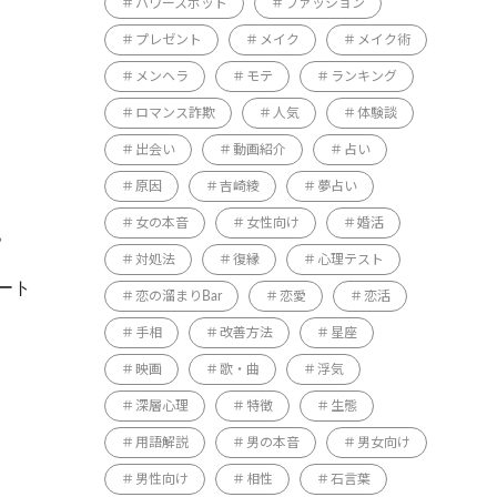
パワースポット
ファッション
プレゼント
メイク
メイク術
メンヘラ
モテ
ランキング
ロマンス詐欺
人気
体験談
出会い
動画紹介
占い
原因
吉崎綾
夢占い
女の本音
女性向け
婚活
。
対処法
復縁
心理テスト
ート
恋の溜まりBar
恋愛
恋活
手相
改善方法
星座
映画
歌・曲
浮気
深層心理
特徴
生態
用語解説
男の本音
男女向け
男性向け
相性
石言葉