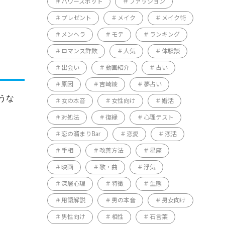
パワースポット
ファッション
プレゼント
メイク
メイク術
メンヘラ
モテ
ランキング
ロマンス詐欺
人気
体験談
出会い
動画紹介
占い
原因
吉崎綾
夢占い
うな
女の本音
女性向け
婚活
対処法
復縁
心理テスト
恋の溜まりBar
恋愛
恋活
手相
改善方法
星座
映画
歌・曲
浮気
深層心理
特徴
生態
用語解説
男の本音
男女向け
男性向け
相性
石言葉