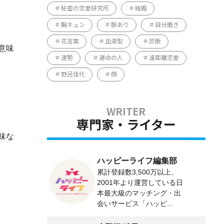
秘密の恋愛研究所
結婚
胸キュン
脈あり
自分磨き
花言葉
血液型
診断
意味
運勢
運命の人
遠距離恋愛
野呂佳代
顔
専門家・ライター
味な
ハッピーライフ編集部
累計登録数3,500万以上、
2001年より運営している日
本最大級のマッチング・出
会いサービス「ハッピ...