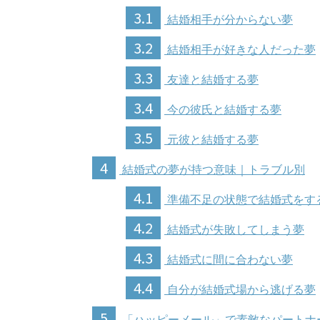
3.1
結婚相手が分からない夢
3.2
結婚相手が好きな人だった夢
3.3
友達と結婚する夢
3.4
今の彼氏と結婚する夢
3.5
元彼と結婚する夢
4
結婚式の夢が持つ意味｜トラブル別
4.1
準備不足の状態で結婚式をす
4.2
結婚式が失敗してしまう夢
4.3
結婚式に間に合わない夢
4.4
自分が結婚式場から逃げる夢
5
「ハッピーメール」で素敵なパートナ