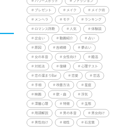
パワースポット
ファッション
プレゼント
メイク
メイク術
メンヘラ
モテ
ランキング
ロマンス詐欺
人気
体験談
出会い
動画紹介
占い
原因
吉崎綾
夢占い
女の本音
女性向け
婚活
対処法
復縁
心理テスト
恋の溜まりBar
恋愛
恋活
手相
改善方法
星座
映画
歌・曲
浮気
深層心理
特徴
生態
用語解説
男の本音
男女向け
男性向け
相性
石言葉