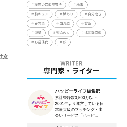
秘密の恋愛研究所
結婚
胸キュン
脈あり
自分磨き
花言葉
血液型
診断
運勢
運命の人
遠距離恋愛
野呂佳代
顔
注意
専門家・ライター
ハッピーライフ編集部
累計登録数3,500万以上、
2001年より運営している日
本最大級のマッチング・出
会いサービス「ハッピ...