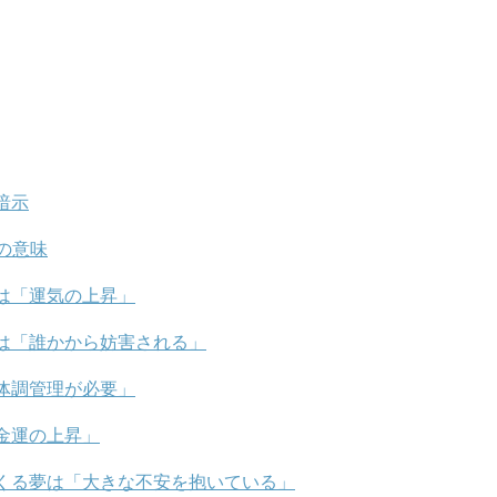
暗示
の意味
は「運気の上昇」
は「誰かから妨害される」
体調管理が必要」
金運の上昇」
くる夢は「大きな不安を抱いている」