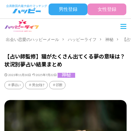
男性登録
女性登録
出会い恋愛のハッピーメール
ハッピーライフ
神秘
【占
【占い師監修】猫がたくさん出てくる夢の意味は？
状況別夢占い結果まとめ
神秘
2023年11月30日
2025年7月22日
夢占い
男女向け
診断