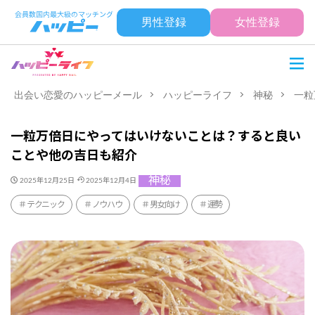
男性登録
女性登録
出会い恋愛のハッピーメール
ハッピーライフ
神秘
一粒
一粒万倍日にやってはいけないことは？すると良い
ことや他の吉日も紹介
神秘
2025年12月25日
2025年12月4日
テクニック
ノウハウ
男女向け
運勢