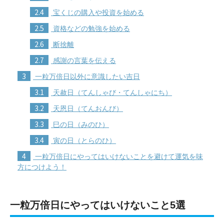
2.4
宝くじの購入や投資を始める
2.5
資格などの勉強を始める
2.6
断捨離
2.7
感謝の言葉を伝える
3
一粒万倍日以外に意識したい吉日
3.1
天赦日（てんしゃび・てんしゃにち）
3.2
天恩日（てんおんび）
3.3
巳の日（みのひ）
3.4
寅の日（とらのひ）
4
一粒万倍日にやってはいけないことを避けて運気を味
方につけよう！
一粒万倍日にやってはいけないこと5選