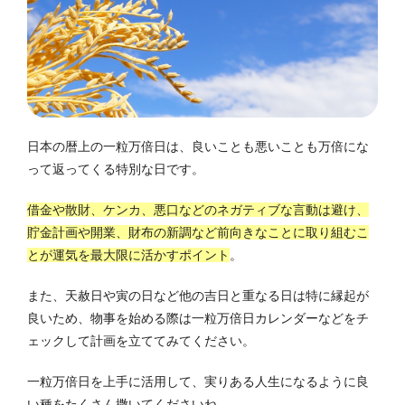
日本の暦上の一粒万倍日は、良いことも悪いことも万倍にな
って返ってくる特別な日です。
借金や散財、ケンカ、悪口などのネガティブな言動は避け、
貯金計画や開業、財布の新調など前向きなことに取り組むこ
とが運気を最大限に活かすポイント
。
また、天赦日や寅の日など他の吉日と重なる日は特に縁起が
良いため、物事を始める際は一粒万倍日カレンダーなどをチ
ェックして計画を立ててみてください。
一粒万倍日を上手に活用して、実りある人生になるように良
い種をたくさん撒いてくださいね。