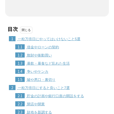
目次
1
一粒万倍日にやってはいけないこと5選
1.1
借金やローンの契約
1.2
散財や衝動買い
1.3
暴飲・暴食など乱れた生活
1.4
争いやケンカ
1.5
嘘や悪口・裏切り
2
一粒万倍日にすると良いこと7選
2.1
貯金の計画や銀行口座の開設をする
2.2
開店や開業
2.3
財布を新調する