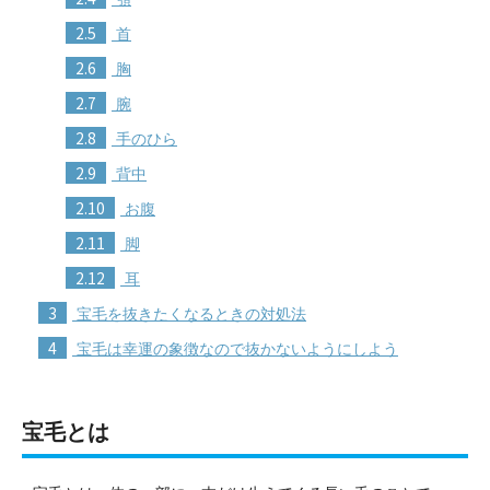
2.5
首
2.6
胸
2.7
腕
2.8
手のひら
2.9
背中
2.10
お腹
2.11
脚
2.12
耳
3
宝毛を抜きたくなるときの対処法
4
宝毛は幸運の象徴なので抜かないようにしよう
宝毛とは