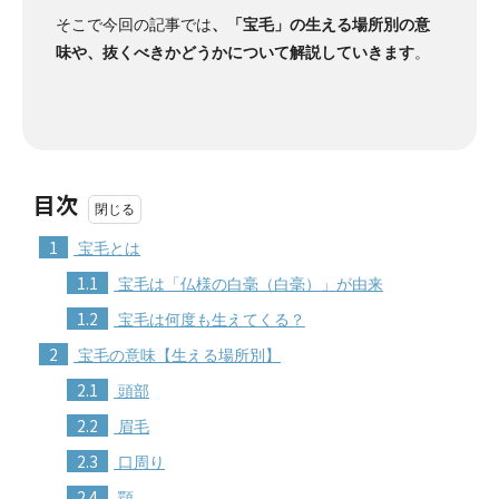
そこで今回の記事では
、「宝毛」の生える場所別の意
味や、抜くべきかどうかについて解説していきます
。
目次
1
宝毛とは
1.1
宝毛は「仏様の白毫（白毫）」が由来
1.2
宝毛は何度も生えてくる？
2
宝毛の意味【生える場所別】
2.1
頭部
2.2
眉毛
2.3
口周り
2.4
顎