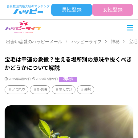
男性登録
女性登録
出会い恋愛のハッピーメール
ハッピーライフ
神秘
宝毛
宝毛は幸運の象徴？生える場所別の意味や抜くべき
かどうかについて解説
神秘
2025年6月22日
2025年7月22日
ノウハウ
対処法
男女向け
運勢