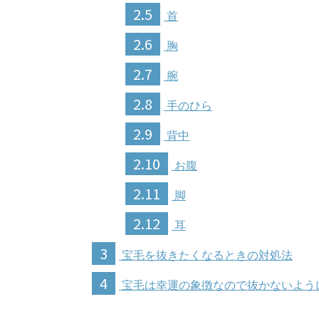
2.5
首
2.6
胸
2.7
腕
2.8
手のひら
2.9
背中
2.10
お腹
2.11
脚
2.12
耳
3
宝毛を抜きたくなるときの対処法
4
宝毛は幸運の象徴なので抜かないよう