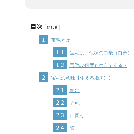
目次
1
宝毛とは
1.1
宝毛は「仏様の白毫（白毫）
1.2
宝毛は何度も生えてくる？
2
宝毛の意味【生える場所別】
2.1
頭部
2.2
眉毛
2.3
口周り
2.4
顎