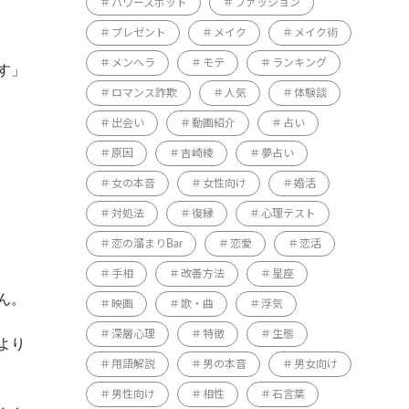
パワースポット
ファッション
プレゼント
メイク
メイク術
メンヘラ
モテ
ランキング
す」
ロマンス詐欺
人気
体験談
出会い
動画紹介
占い
原因
吉崎綾
夢占い
女の本音
女性向け
婚活
対処法
復縁
心理テスト
恋の溜まりBar
恋愛
恋活
手相
改善方法
星座
ん。
映画
歌・曲
浮気
深層心理
特徴
生態
より
用語解説
男の本音
男女向け
男性向け
相性
石言葉