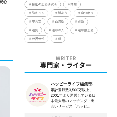
安心
秘密の恋愛研究所
結婚
胸キュン
脈あり
自分磨き
花言葉
血液型
診断
運勢
運命の人
遠距離恋愛
野呂佳代
顔
専門家・ライター
ハッピーライフ編集部
累計登録数3,500万以上、
2001年より運営している日
本最大級のマッチング・出
会いサービス「ハッピ...